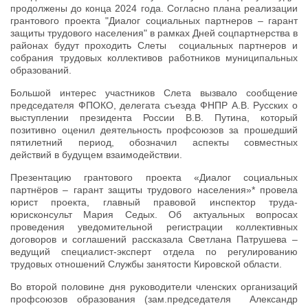
продолжены до конца 2024 года. Согласно плана реализации
грантового проекта "Диалог социальных партнеров – гарант
защиты трудового населения" в рамках Дней соцпартнерства в
районах будут проходить Слеты социальных партнеров и
собрания трудовых коллективов работников муниципальных
образований.
Большой интерес участников Слета вызвало сообщение
председателя ФПОКО, делегата съезда ФНПР А.В. Русских о
выступлении президента России В.В. Путина, который
позитивно оценил деятельность профсоюзов за прошедший
пятилетний период, обозначил аспекты совместных
действий в будущем взаимодействии.
Презентацию грантового проекта «Диалог социальных
партнёров – гарант защиты трудового населения»* провела
юрист проекта, главный правовой инспектор труда-
юрисконсульт Мария Седых. Об актуальных вопросах
проведения уведомительной регистрации коллективных
договоров и соглашений рассказала Светлана Патрушева –
ведущий специалист-эксперт отдела по регулированию
трудовых отношений Службы занятости Кировской области.
Во второй половине дня руководители членских организаций
профсоюзов образования (зам.председателя Александр