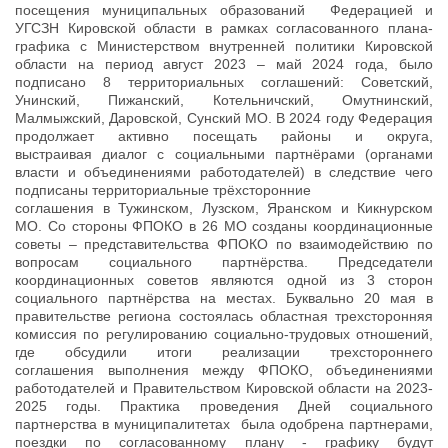
посещения муниципальных образований Федерацией и
УГСЗН Кировской области в рамках согласованного плана-
графика с Министерством внутренней политики Кировской
области на период август 2023 – май 2024 года, было
подписано 8 территориальных соглашений: Советский,
Унинский, Пижанский, Котельничский, Омутнинский,
Малмыжский, Даровской, Сунский МО. В 2024 году Федерация
продолжает активно посещать районы и округа,
выстраивая диалог с социальными партнёрами (органами
власти и объединениями работодателей) в следствие чего
подписаны территориальные трёхсторонние
соглашения в Тужинском, Лузском, Яранском и Кикнурском
МО. Со стороны ФПОКО в 26 МО созданы координационные
советы – представительства ФПОКО по взаимодействию по
вопросам социального партнёрства. Председатели
координационных советов являются одной из 3 сторон
социального партнёрства на местах. Буквально 20 мая в
правительстве региона состоялась областная трехсторонняя
комиссия по регулированию социально-трудовых отношений,
где обсудили итоги реализации трехстороннего
соглашения выполнения между ФПОКО, объединениями
работодателей и Правительством Кировской области на 2023-
2025 годы. Практика проведения Дней социального
партнерства в муниципалитетах была одобрена партнерами,
поездки по согласованному плану - графику будут