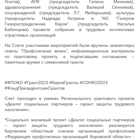
Усатов), АПК (председатель Галина Михеева),
здравоохранения (председатель Валерий Сенников),
госучреждений (председатель Л.Г. Ямбарышев), культуры
(председатель Надежда Хитрина и "АО "Газпром
Газораспределение Киров" (председатель Наталья
Бабинцева) провели собрания в трудовых коллективах
отраслевых организаций.
На Слете участникам мероприятий были вручены экземпляры
газеты "Профсоюзная жизнь", информационные материалы
по грантовому проекту, а подписавшим соглашение --
памятные кружки с символикой гранта.
#ФПОКО #Грант2023 #КировГранты #СОНКО2023
#ФондПрезидентскихГрантов
Слет проходил в рамках Регионального грантового проекта
«Диалог социальных партнеров – гарант защиты трудового
населения».
*Социально значимый проект «Диалог социальных партнеров
– гарант защиты трудового населения» реализуется
Кировским областным союзом организаций профсоюзов
«Федерация профсоюзных организаций Кировской области» -