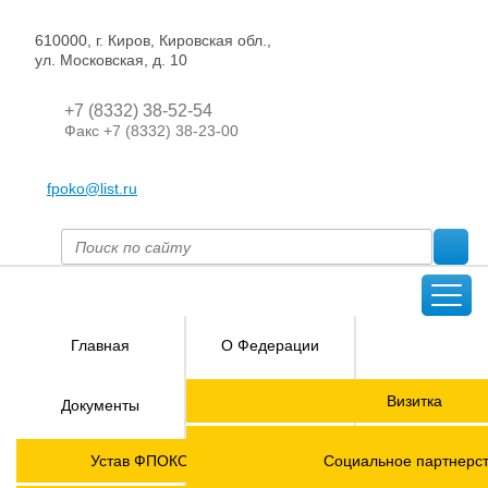
610000, г. Киров, Кировская обл.,
ул. Московская, д. 10
+7 (8332) 38-52-54
Факс +7 (8332) 38-23-00
fpoko@list.ru
Главная
О Федерации
Направления
Визитка
Документы
деятельности
Председатель ФПОК
Членские
ГОРЯЧАЯ
Устав ФПОКО с изменениями от 2026 года
Социальное партнерс
организации
ЛИНИЯ!