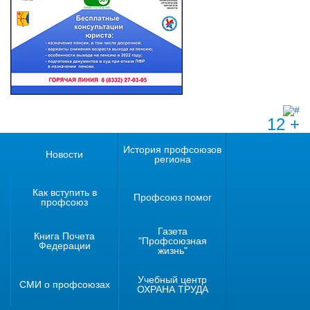
12 +
История профсоюзов
Новости
региона
Как вступить в
Профсоюз помог
профсоюз
Газета
Книга Почета
"Профсоюзная
Федерации
жизнь"
Учебный центр
СМИ о профсоюзах
ОХРАНА ТРУДА