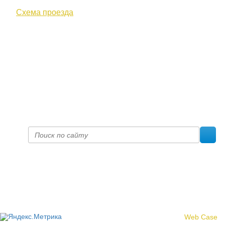
Схема проезда
+7 (8332) 38-52-54
Факс +7 (8332) 38-23-00
prof@inform28.kirov.ru
fpoko@list.ru
Политика конфиденциальности
© 2017 «Федерация профсоюзных организаций Кировской
области»
Создание сайта -
Web Case