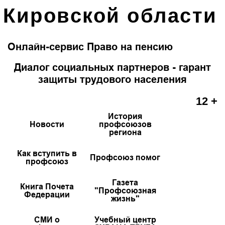
Кировской области
Онлайн-сервис Право на пенсию
Диалог социальных партнеров - гарант
защиты трудового населения
12 +
История
Новости
профсоюзов
региона
Как вступить в
Профсоюз помог
профсоюз
Газета
Книга Почета
"Профсоюзная
Федерации
жизнь"
СМИ о
Учебный центр