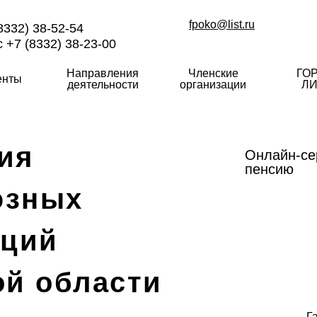
fpoko@list.ru
8332) 38-52-54
 +7 (8332) 38-23-00
Направления
Членские
ГО
енты
деятельности
организации
ЛИ
ия
Онлайн-се
пенсию
юзных
аций
ой области
Г