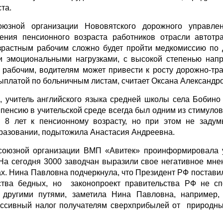
та.
союзной организации Нововятского дорожного управ
ния пенсионного возраста работников отрасли автотр
озрастным рабочим сложно будет пройти медкомиссию по 
 эмоциональными нагрузками, с высокой степенью нап
 рабочим, водителям может привести к росту дорожно-тр
ыплатой по больничным листам, считает Оксана Александр
, учитель английского языка средней школы села Бобино
пенсию в учительской среде всегда был одним из стимулов
м 8 лет к пенсионному возрасту, но при этом не заду
бразовании, подытожила Анастасия Андреевна.
союзной организации ВМП «Авитек» проинформировала 
 На сегодня 3000 заводчан выразили свое негативное мне
х. Нина Павловна подчеркнула, что Президент РФ поставил
тва бедных, но законопроект правительства РФ не сп
 другими путями, заметила Нина Павловна, например
ессивный налог получателям сверхприбылей от природны