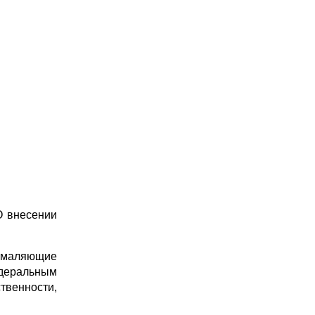
О внесении
 умаляющие
едеральным
твенности,