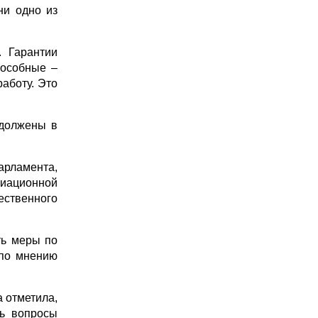
ни одно из
. Гарантии
пособные –
аботу. Это
одолжены в
арламента,
иационной
ственного
ть меры по
 по мнению
 отметила,
ть вопросы