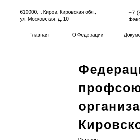
610000, г. Киров, Кировская обл.,
+7 (
ул. Московская, д. 10
Факс
Главная
О Федерации
Докум
Федерац
профсо
организ
Кировск
История