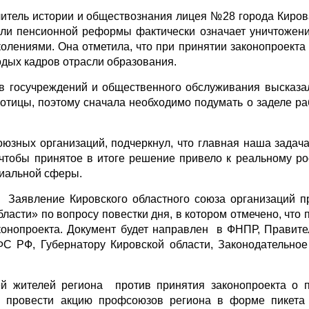
учитель истории и обществознания лицея №28 города Киро
ли пенсионной реформы фактически означает уничтожен
олениями. Она отметила, что при принятии законопроекта
одых кадров отрасли образования.
в госучреждений и общественного обслуживания высказа
отицы, поэтому сначала необходимо подумать о заделе ра
юзных организаций, подчеркнул, что главная наша задача
 чтобы принятое в итоге решение привело к реальному ро
циальной сферы.
 Заявление Кировского областного союза организаций 
асти» по вопросу повестки дня, в котором отмечено, что
конопроекта. Документ будет направлен в ФНПР, Правите
С РФ, Губернатору Кировской области, Законодательно
ей жителей региона против принятия законопроекта о
00 провести акцию профсоюзов региона в форме пикет