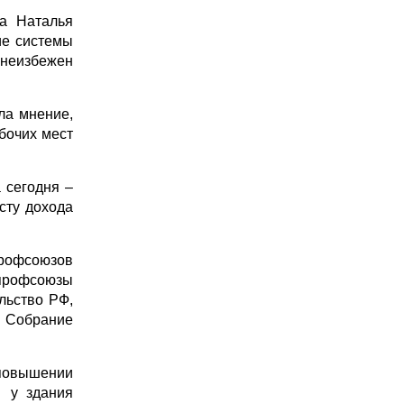
ва Наталья
ие системы
 неизбежен
ла мнение,
бочих мест
 сегодня –
сту дохода
профсоюзов
 профсоюзы
льство РФ,
е Собрание
 повышении
а у здания