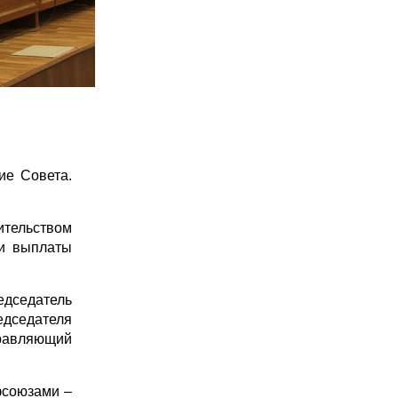
ие Совета.
ительством
 и выплаты
дседатель
едседателя
правляющий
фсоюзами –