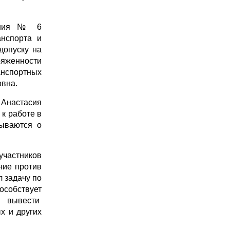
ления № 6
анспорта и
допуску на
ряженности
анспортных
овна.
 Анастасия
 к работе в
мываются о
участников
ние против
 задачу по
особствует
, вывести
х и других