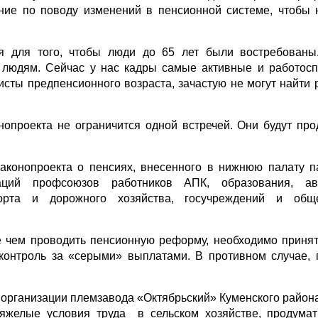
ние по поводу изменений в пенсионной системе, чтобы 
я для того, чтобы люди до 65 лет были востребованы
людям. Сейчас у нас кадры самые активные и работос
ты предпенсионного возраста, зачастую не могут найти р
онопроекта не ограничится одной встречей. Они будут пр
конопроекта о пенсиях, внесенного в нижнюю палату п
аций профсоюзов работников АПК, образования, ав
орта и дорожного хозяйства, госучреждений и обще
е чем проводить пенсионную реформу, необходимо приня
контроль за «серыми» выплатами. В противном случае,
организации племзавода «Октябрьский» Куменского района
тяжелые условия труда в сельском хозяйстве, продума