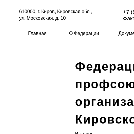
610000, г. Киров, Кировская обл.,
+7 (
ул. Московская, д. 10
Факс
Главная
О Федерации
Докум
Федерац
профсо
организ
Кировск
История