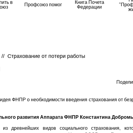
пить в
Книга Почета
Профсоюз помог
"Проф
оюз
Федерации
ж
//
Страхование от потери работы
Ы
Подели
 идея ФНПР о необходимости введения страхования от без
льного развития Аппарата ФНПР Константина Добром
 из древнейших видов социального страхования, кот