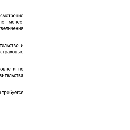
ссмотрение
не менее,
 увеличения
тельство и
 страховые
ровне и не
вительства
 требуется