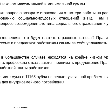
ой законом максимальной и минимальной суммы.
ят вопрос о возврате страхования от потери работы на ра
рованию социально-трудовых отношений (РТК). Тем 
 вопросе возрождения это типа социального страхования и
кновения»: кто будет платить страховые взносы? Прави
схеме и предлагают работникам самим за себя уплачивать
 в большинстве случаев находятся на крайне низком у
ета, профсоюзы отказываются принимать предложение Пра
работной платы работников.
о минимума в 11163 рубля не решает указанной проблемы и
 для внутрисемейного потребления.