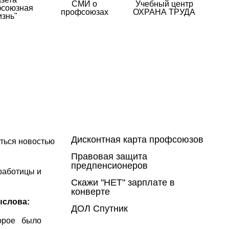
СМИ о
Учебный центр
союзная
профсоюзах
ОХРАНА ТРУДА
изнь"
Дисконтная карта профсоюзов
ться новостью
Правовая защита
предпенсионеров
работицы и
Скажи "НЕТ" зарплате в
конверте
ыслова:
ДОЛ Спутник
орое было