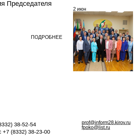
ия Председателя
2
июн
ПОДРОБНЕЕ
prof@inform28.kirov.ru
8332) 38-52-54
fpoko@list.ru
 +7 (8332) 38-23-00