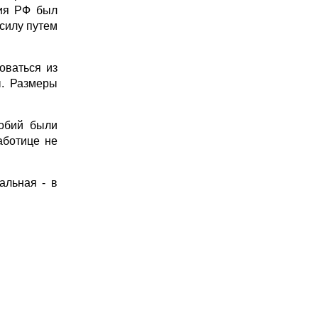
ния РФ был
 силу путем
оваться из
ы. Размеры
собий были
аботице не
альная - в