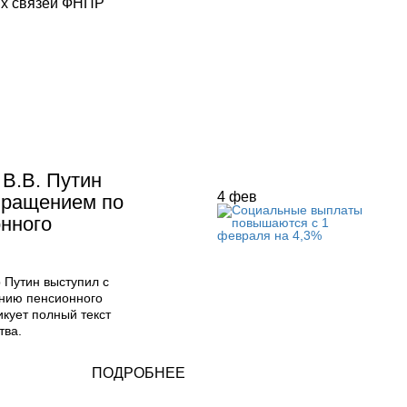
язей ФНПР
В.В. Путин
4
фев
бращением по
нного
 Путин выступил с
нию пенсионного
икует полный текст
тва.
ПОДРОБНЕЕ