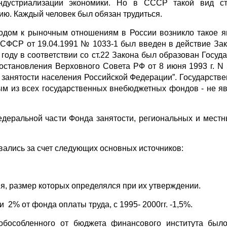
дустриализации экономики. Но в СССР такой вид ст
нию. Каждый человек был обязан трудиться.
ходом к рыночным отношениям в России возникло такое я
РСФСР от 19.04.1991 № 1033-1 был введен в действие З
году в соответствии со ст.22 Закона был образован Госуд
становления Верховного Совета РФ от 8 июня 1993 г. N 
занятости населения Российской Федерации”. Государств
ным из всех государственных внебюджетных фондов - не 
едеральной части Фонда занятости, региональных и мест
ались за счет следующих основных источников:
я, размер которых определялся при их утверждении.
 2% от фонда оплаты труда, с 1995- 2000гг. -1,5%.
 обособленного от бюджета финансового института был