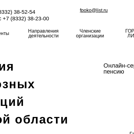
fpoko@list.ru
8332) 38-52-54
 +7 (8332) 38-23-00
Направления
Членские
ГО
енты
деятельности
организации
ЛИ
ия
Онлайн-се
пенсию
юзных
аций
ой области
Г