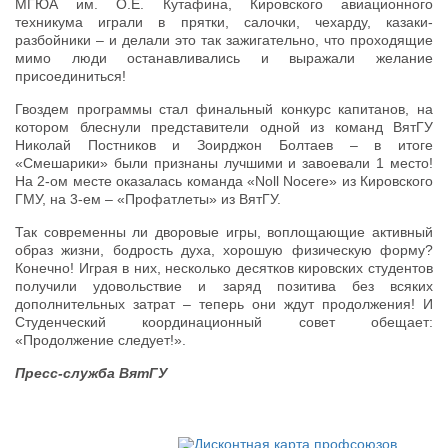
МГЮА им. О.Е. Кутафина, Кировского авиационного
техникума играли в прятки, салочки, чехарду, казаки-
разбойники – и делали это так зажигательно, что проходящие
мимо люди останавливались и выражали желание
присоединиться!
Гвоздем программы стал финальный конкурс капитанов, на
котором блеснули представители одной из команд ВятГУ
Николай Постников и Зоирджон Болтаев – в итоге
«Смешарики» были признаны лучшими и завоевали 1 место!
На 2-ом месте оказалась команда «Noll Nocere» из Кировского
ГМУ, на 3-ем – «Профатлеты» из ВятГУ.
Так современны ли дворовые игры, воплощающие активный
образ жизни, бодрость духа, хорошую физическую форму?
Конечно! Играя в них, несколько десятков кировских студентов
получили удовольствие и заряд позитива без всяких
дополнительных затрат – теперь они ждут продолжения! И
Студенческий координационный совет обещает:
«Продолжение следует!».
Пресс-служба ВятГУ