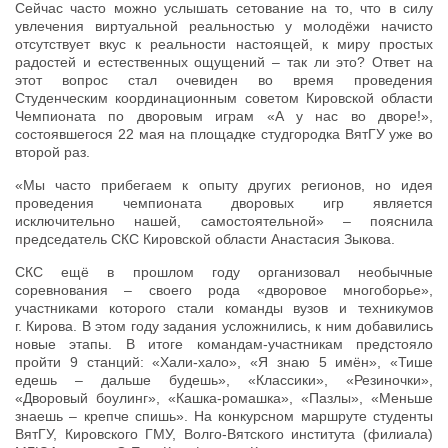
Сейчас часто можно услышать сетование на то, что в силу
увлечения виртуальной реальностью у молодёжи начисто
отсутствует вкус к реальности настоящей, к миру простых
радостей и естественных ощущений – так ли это? Ответ на
этот вопрос стал очевиден во время проведения
Студенческим координационным советом Кировской области
Чемпионата по дворовым играм «А у нас во дворе!»,
состоявшегося 22 мая на площадке студгородка ВятГУ уже во
второй раз.
«Мы часто прибегаем к опыту других регионов, но идея
проведения чемпионата дворовых игр является
исключительно нашей, самостоятельной» – пояснила
председатель СКС Кировской области Анастасия Зыкова.
СКС ещё в прошлом году организовал необычные
соревнования – своего рода «дворовое многоборье»,
участниками которого стали команды вузов и техникумов
г. Кирова. В этом году задания усложнились, к ним добавились
новые этапы. В итоге командам-участникам предстояло
пройти 9 станций: «Хали-хало», «Я знаю 5 имён», «Тише
едешь – дальше будешь», «Классики», «Резиночки»,
«Дворовый боулинг», «Кашка-ромашка», «Пазлы», «Меньше
знаешь – крепче спишь». На конкурсном маршруте студенты
ВятГУ, Кировского ГМУ, Волго-Вятского института (филиала)