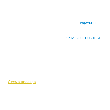
ПОДРОБНЕЕ
ЧИТАТЬ ВСЕ НОВОСТИ
610000, г. Киров, Кировская обл.,
ул. Московская, д. 10
Схема проезда
+7 (8332) 38-52-54