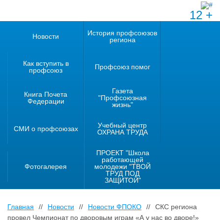
12 +
История профсоюзов
Новости
региона
Как вступить в
Профсоюз помог
профсоюз
Газета
Книга Почета
"Профсоюзная
Федерации
жизнь"
Учебный центр
СМИ о профсоюзах
ОХРАНА ТРУДА
ПРОЕКТ "Школа
работающей
Фотогалерея
молодежи "ТВОЙ
ТРУД ПОД
ЗАЩИТОЙ"
Главная
//
Новости
//
Новости ФПОКО
//
СКС региона
провел Чемпионат по дворовым играм «А у нас во дворе!»