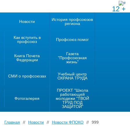
12 +
История профсоюзов
Новости
региона
Как вступить в
Профсоюз помог
профсоюз
Газета
Книга Почета
"Профсоюзная
Федерации
жизнь"
Учебный центр
СМИ о профсоюзах
ОХРАНА ТРУДА
ПРОЕКТ "Школа
работающей
Фотогалерея
молодежи "ТВОЙ
ТРУД ПОД
ЗАЩИТОЙ"
Главная
//
Новости
//
Новости ФПОКО
//
999