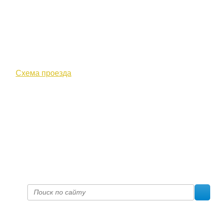
610000, г. Киров, Кировская обл.,
ул. Московская, д. 10
Схема проезда
+7 (8332) 38-52-54
Факс +7 (8332) 38-23-00
prof@inform28.kirov.ru
fpoko@list.ru
Политика конфиденциальности