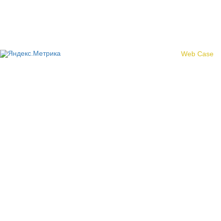
© 2017 «Федерация профсоюзных организаций Кировской
области»
Создание сайта -
Web Case