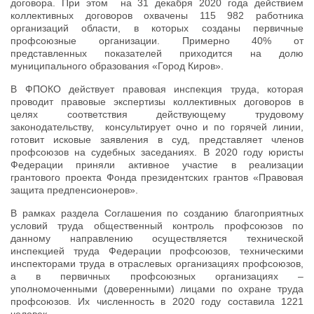
договора. При этом на 31 декабря 2020 года действием
коллективных договоров охвачены 115 982 работника
организаций области, в которых созданы первичные
профсоюзные организации. Примерно 40% от
представленных показателей приходится на долю
муниципального образования «Город Киров».
В ФПОКО действует правовая инспекция труда, которая
проводит правовые экспертизы коллективных договоров в
целях соответствия действующему трудовому
законодательству, консультирует очно и по горячей линии,
готовит исковые заявления в суд, представляет членов
профсоюзов на судебных заседаниях. В 2020 году юристы
Федерации приняли активное участие в реализации
грантового проекта Фонда президентских грантов «Правовая
защита предпенсионеров».
В рамках раздела Соглашения по созданию благоприятных
условий труда общественный контроль профсоюзов по
данному направлению осуществляется технической
инспекцией труда Федерации профсоюзов, техническими
инспекторами труда в отраслевых организациях профсоюзов,
а в первичных профсоюзных организациях –
уполномоченными (доверенными) лицами по охране труда
профсоюзов. Их численность в 2020 году составила 1221
человек.