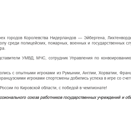
рех городов Королевства Нидерландов — Эйбергена, Лихтенворд
лу среди полицейских, пожарных, военных и государственных с
ира.
дставители УМВД, МЧС, сотрудник Управления по конвоировани
ролись с опытными игроками из Румынии, Англии, Хорватии, Фран
французскими игроками спортсмены добились успеха в игре со сче
ссии по Кировской области, с победой в чемпионате!
ссионального союза работников государственных учреждений и об