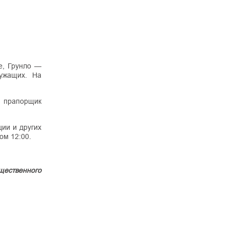
е, Грунло —
лужащих. На
ю прапорщик
ции и других
том 12:00.
щественного