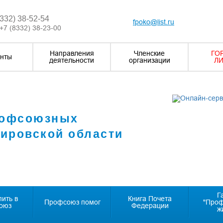
8332) 38-52-54
fpoko@list.ru
+7 (8332) 38-23-00
Направления
Членские
ГО
нты
деятельности
организации
ЛИ
рофсоюзных
Кировской области
Г
пить в
Книга Почета
Профсоюз помог
"Про
оюз
Федерации
ж