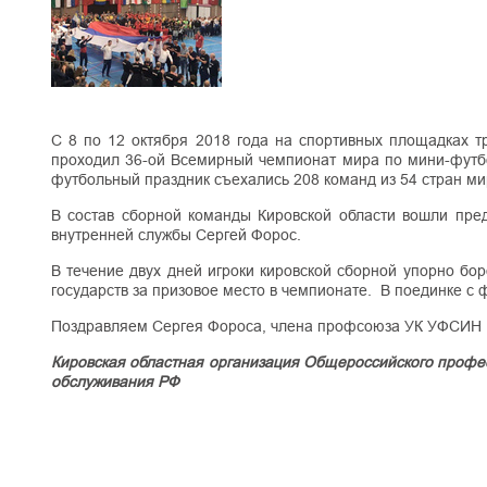
С 8 по 12 октября 2018 года на спортивных площадках т
проходил 36-ой Всемирный чемпионат мира по мини-футбо
футбольный праздник съехались 208 команд из 54 стран м
В состав сборной команды Кировской области вошли пре
внутренней службы Сергей Форос.
В течение двух дней игроки кировской сборной упорно бо
государств за призовое место в чемпионате. В поединке с 
Поздравляем Сергея Фороса, члена профсоюза УК УФСИН Ро
Кировская областная организация Общероссийского профе
обслуживания РФ