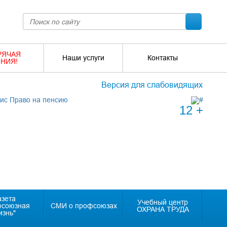
РЯЧАЯ
Наши услуги
Контакты
НИЯ!
Версия для слабовидящих
12 +
азета
Учебный центр
фсоюзная
СМИ о профсоюзах
ОХРАНА ТРУДА
изнь"