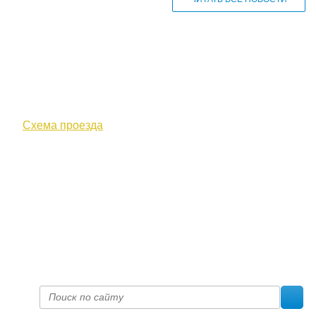
610000, г. Киров, Кировская обл.,
ул. Московская, д. 10
Схема проезда
+7 (8332) 38-52-54
Факс +7 (8332) 38-23-00
prof@inform28.kirov.ru
fpoko@list.ru