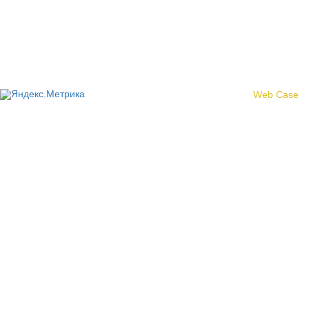
Политика конфиденциальности
© 2017 «Федерация профсоюзных организаций Кировской
области»
Создание сайта -
Web Case