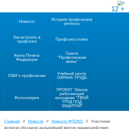
12 +
История профсоюзов
Новости
региона
Как вступить в
Профсоюз помог
профсоюз
Газета
Книга Почета
"Профсоюзная
Федерации
жизнь"
Учебный центр
СМИ о профсоюзах
ОХРАНА ТРУДА
ПРОЕКТ "Школа
работающей
Фотогалерея
молодежи "ТВОЙ
ТРУД ПОД
ЗАЩИТОЙ"
Главная
//
Новости
//
Новости ФПОКО
//
Участники
встречи обсудили дальнейший вектор взаимодействия