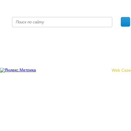
fpoko@list.ru
Политика конфиденциальности
© 2017 «Федерация профсоюзных организаций Кировской
области»
Создание сайта -
Web Case