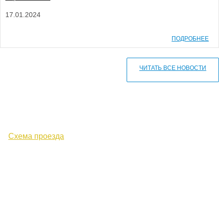
17.01.2024
ПОДРОБНЕЕ
ЧИТАТЬ ВСЕ НОВОСТИ
610000, г. Киров, Кировская обл.,
ул. Московская, д. 10
Схема проезда
+7 (8332) 38-52-54
Факс +7 (8332) 38-23-00
prof@inform28.kirov.ru