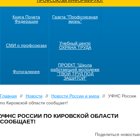
ПРОФСОЮЗЫ ИНФОРМИРУЮТ
Книга Почета
Газета "Профсоюзная
Федерации
жизнь"
Учебный центр
СМИ о профсоюзах
ОХРАНА ТРУДА
ПРОЕКТ "Школа
работающей молодежи
Фотогалерея
"ТВОЙ ТРУД ПОД
ЗАЩИТОЙ"
Главная
//
Новости
//
Новости России и мира
//
УФНС России
по Кировской области сообщает!
УФНС РОССИИ ПО КИРОВСКОЙ ОБЛАСТИ
СООБЩАЕТ!
Поделиться новостью