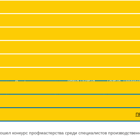
Заместитель председател
Структура
Членские организац
Аппарат
Сводные данные о результат
Молодежный совет
Координационные сов
Книга Почета
Газета "Профс
Профсоюз помог
Федерации
жизнь"
Профсоюзы ПФО
Научно-п
П
ошел конкурс профмастерства среди специалистов производствен