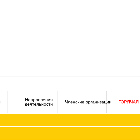
Направления
ы
Членские организации
ГОРЯЧАЯ
деятельности
Визитка
Устав 
Председатель ФПО