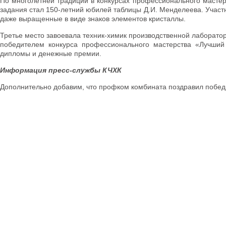
По многолетней традиции в конкурсах профессионального мастерс
задания стал 150-летний юбилей таблицы Д.И. Менделеева. Участ
даже выращенные в виде знаков элементов кристаллы.
Третье место завоевала техник-химик производственной лаборато
победителем конкурса профессионального мастерства «Лучший 
дипломы и денежные премии.
Информация пресс-службы КЧХК
Дополнительно добавим, что профком комбината поздравил побед