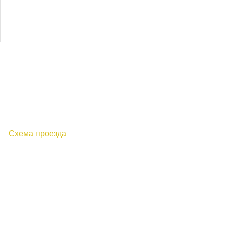
610000, г. Киров, Кировская обл.,
ул. Московская, д. 10
Схема проезда
+7 (8332) 38-52-54
Факс +7 (8332) 38-23-00
prof@inform28.kirov.ru