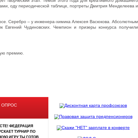
ет творческий этап. Темой этого года для креативного домашнего
ами, оду периодической таблице, портреты Дмитрия Менделеева и
урсе. Серебро – у инженера-химика Алексея Васюкова. Абсолютным
к Евгений Чудиновских. Чемпион и призеры конкурса получили
ную премию.
 ОПРОС
СТЕ! ФЕДЕРАЦИЯ
СКАЕТ ТУРНИР ПО
АКУЮ ИГРУ ТЫ ГОТОВ