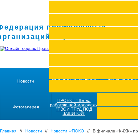
Федерация профсоюзных
организаций Кировской области
История профсоюзов
Как вступить в
Новости
региона
профсоюз
ПРОЕКТ "Школа
работающей молодежи
Фотогалерея
"ТВОЙ ТРУД ПОД
ЗАЩИТОЙ"
Главная
//
Новости
//
Новости ФПОКО
//
В филиале «КЧХК» пр