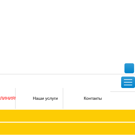
 ЛИНИЯ!
Наши услуги
Контакты
Версия для слабовидящих
ФПОКО с изменениями от 2026 года
Социальное партнерство
КО
Регламент
Защита прав