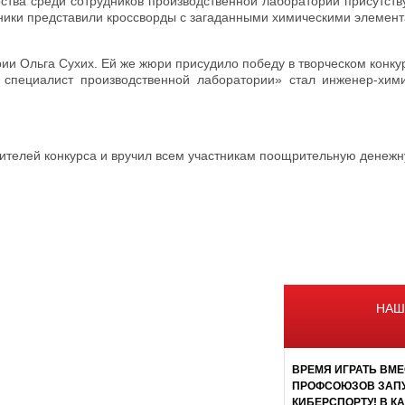
тва среди сотрудников производственной лаборатории присутству
ники представили кроссворды с загаданными химическими элемент
рии Ольга Сухих. Ей же жюри присудило победу в творческом конк
специалист производственной лаборатории» стал инженер-хими
ителей конкурса и вручил всем участникам поощрительную денеж
НАШ
ВРЕМЯ ИГРАТЬ ВМЕ
ПРОФСОЮЗОВ ЗАПУ
КИБЕРСПОРТУ! В К