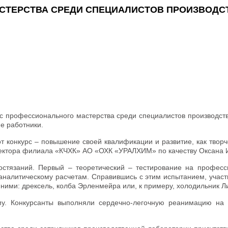
АСТЕРСТВА СРЕДИ СПЕЦИАЛИСТОВ ПРОИЗВОД
профессионального мастерства среди специалистов производстве
ие работники.
т конкурс – повышение своей квалификации и развитие, как творч
иректора филиала «КЧХК» АО «ОХК «УРАЛХИМ» по качеству Оксана 
остязаний. Первый – теоретический – тестирование на професси
аналитическому расчетам. Справившись с этим испытанием, участ
ними: дрексель, колба Эрленмейра или, к примеру, холодильник Л
у. Конкурсанты выполняли сердечно-легочную реанимацию на