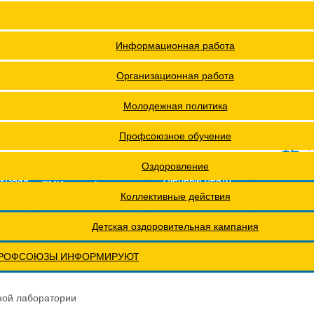
я ФПОКО
Решения Конференций
Охрана труда
Решения Советов Федерации
Информационная работа
ии
Постановления президиумов
Организационная работа
Положения
Молодежная политика
ах проведения специальной оценки условий труда (СОУТ)
Профсоюзное обучение
12 +
еты
Обращения. Заявления.
Оздоровление
оюзная
Учебный центр
СМИ о профсоюзах
ОХРАНА ТРУДА
Годовые отчеты
Коллективные действия
рактическая конференция МОТ- ФНПР
Детская оздоровительная кампания
РОФСОЮЗЫ ИНФОРМИРУЮТ
ной лаборатории