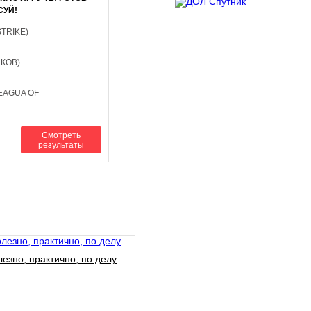
СУЙ!
STRIKE)
НКОВ)
EAGUA OF
Смотреть
результаты
езно, практично, по делу