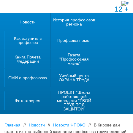
12 +
История профсоюзов
Новости
региона
Как вступить в
Профсоюз помог
профсоюз
Газета
Книга Почета
"Профсоюзная
Федерации
жизнь"
Учебный центр
СМИ о профсоюзах
ОХРАНА ТРУДА
ПРОЕКТ "Школа
работающей
Фотогалерея
молодежи "ТВОЙ
ТРУД ПОД
ЗАЩИТОЙ"
Главная
//
Новости
//
Новости ФПОКО
//
В Кирове дан
старт отчетно-выборной кампании профсоюза госучреждений