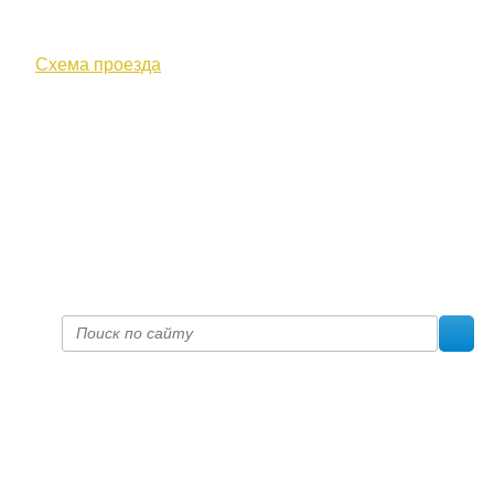
610000, г. Киров, Кировская обл.,
ул. Московская, д. 10
Схема проезда
+7 (8332) 38-52-54
Факс +7 (8332) 38-23-00
prof@inform28.kirov.ru
fpoko@list.ru
Политика конфиденциальности
© 2017 «Федерация профсоюзных организаций Кировской
области»