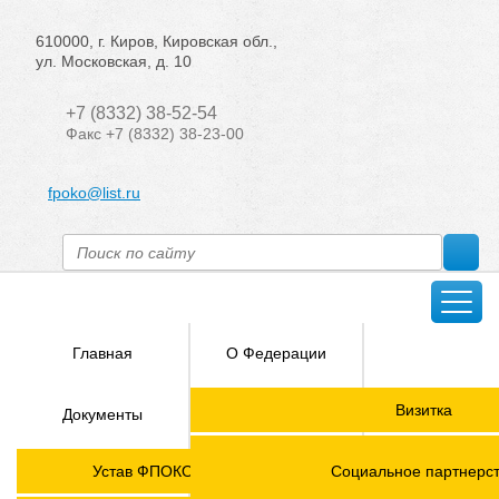
610000, г. Киров, Кировская обл.,
ул. Московская, д. 10
+7 (8332) 38-52-54
Факс +7 (8332) 38-23-00
fpoko@list.ru
Главная
О Федерации
Направления
Визитка
Документы
деятельности
Председатель ФПОК
Членские
ГОРЯЧАЯ
Устав ФПОКО с изменениями от 2026 года
Социальное партнерс
организации
ЛИНИЯ!