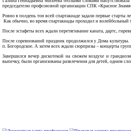
Галина Геннадьевна Михеева теплыми словами напутствовала у
председателю профсоюзной организации СПК «Красное Знамя»,
Ровно в полдень тон всей спартакиаде задали первые старты л
Как обычно, во время спартакиады проходил и волейбольный 
После эстафеты всех ждали перетягивание каната, дартс, гирев
После соревнований праздник продолжился у Дома культуры.
п. Богородское. А затем всех ждали сюрпризы – концерты груп
Завершился вечер дискотекой на свежем воздухе и грандио
выпечку, были организованы развлечения для детей, одним сло