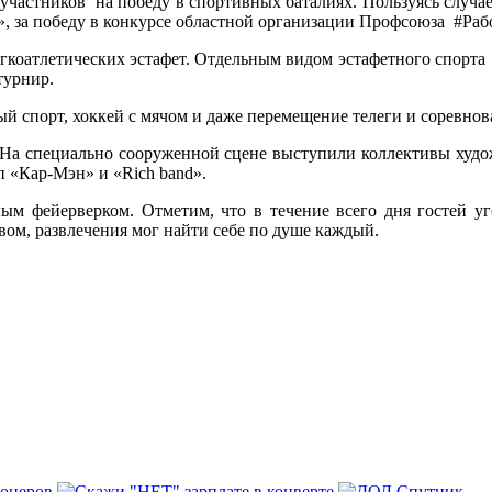
частников на победу в спортивных баталиях. Пользуясь случае
 за победу в конкурсе областной организации Профсоюза #Раб
егкоатлетических эстафет. Отдельным видом эстафетного спорта
турнир.
ый спорт, хоккей с мячом и даже перемещение телеги и соревнов
 На специально сооруженной сцене выступили коллективы худож
п «Кар-Мэн» и «Rich band».
зным фейерверком. Отметим, что в течение всего дня гостей 
вом, развлечения мог найти себе по душе каждый.