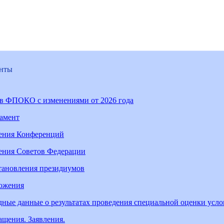
нты
ав ФПОКО с изменениями от 2026 года
ламент
ения Конференций
ения Советов Федерации
тановления президиумов
ожения
ные данные о результатах проведения специальной оценки усл
щения. Заявления.