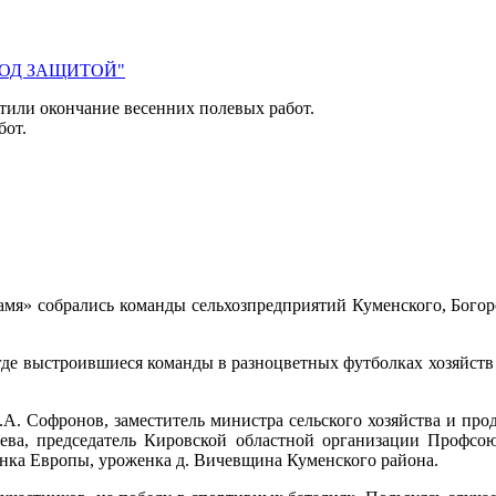
 ПОД ЗАЩИТОЙ"
тили окончание весенних полевых работ.
бот.
амя» собрались команды сельхозпредприятий Куменского, Богор
де выстроившиеся команды в разноцветных футболках хозяйств 
А. Софронов, заместитель министра сельского хозяйства и прод
еева, председатель Кировской областной организации Профсо
онка Европы, уроженка д. Вичевщина Куменского района.