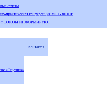
овые отчеты
чно-практическая конференция МОТ- ФНПР
ОФСОЮЗЫ ИНФОРМИРУЮТ
Контакты
екс «Спутник»