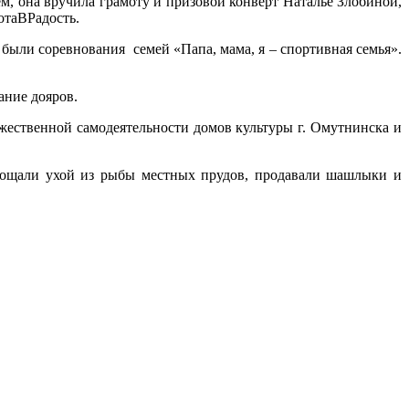
м, она вручила грамоту и призовой конверт Наталье Злобиной,
отаВРадость.
 были соревнования семей «Папа, мама, я – спортивная семья».
ание дояров.
ественной самодеятельности домов культуры г. Омутнинска и
угощали ухой из рыбы местных прудов, продавали шашлыки и