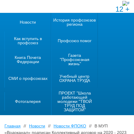
12 +
История профсоюзов
Новости
региона
Как вступить в
Профсоюз помог
профсоюз
Газета
Книга Почета
"Профсоюзная
Федерации
жизнь"
Учебный центр
СМИ о профсоюзах
ОХРАНА ТРУДА
ПРОЕКТ "Школа
работающей
Фотогалерея
молодежи "ТВОЙ
ТРУД ПОД
ЗАЩИТОЙ"
Главная
//
Новости
//
Новости ФПОКО
//
В МУП
«Водоканал» подписан Коллективный договор на 2020 - 2023