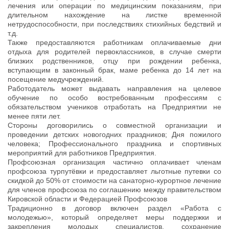
лечения или операции по медицинским показаниям, при
длительном нахождение на листке временной
нетрудоспособности, при последствиях стихийных бедствий и
т.д.
Также предоставляются работникам оплачиваемые дни
отдыха для родителей первоклассников, в случае смерти
близких родственников, отцу при рождении ребенка,
вступающим в законный брак, маме ребенка до 14 лет на
посещение медучреждений.
Работодатель может выдавать направления на целевое
обучение по особо востребованным профессиям с
обязательством учеников отработать на Предприятии не
менее пяти лет.
Стороны договорились о совместной организации и
проведении детских новогодних праздников; Дня пожилого
человека; Профессионального праздника и спортивных
мероприятий для работников Предприятия.
Профсоюзная организация частично оплачивает членам
профсоюза турпутёвки и предоставляет льготные путевки со
скидкой до 50% от стоимости на санаторно-курортное лечение
для членов профсоюза по соглашению между правительством
Кировской области и Федерацией Профсоюзов
Традиционно в договор включен раздел «Работа с
молодежью», который определяет меры поддержки и
закрепления молодых специалистов, сохранение