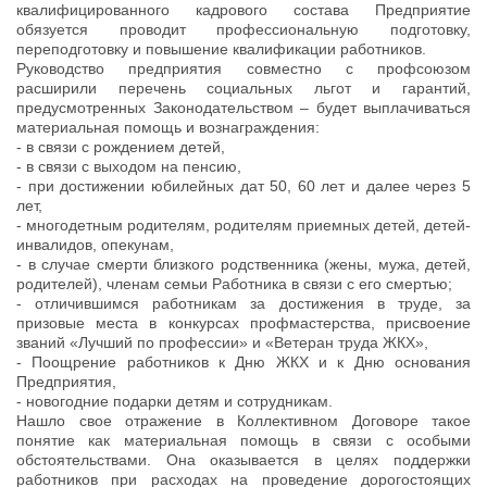
квалифицированного кадрового состава Предприятие
обязуется проводит профессиональную подготовку,
переподготовку и повышение квалификации работников.
Руководство предприятия совместно с профсоюзом
расширили перечень социальных льгот и гарантий,
предусмотренных Законодательством – будет выплачиваться
материальная помощь и вознаграждения:
- в связи с рождением детей,
- в связи с выходом на пенсию,
- при достижении юбилейных дат 50, 60 лет и далее через 5
лет,
- многодетным родителям, родителям приемных детей, детей-
инвалидов, опекунам,
- в случае смерти близкого родственника (жены, мужа, детей,
родителей), членам семьи Работника в связи с его смертью;
- отличившимся работникам за достижения в труде, за
призовые места в конкурсах профмастерства, присвоение
званий «Лучший по профессии» и «Ветеран труда ЖКХ»,
- Поощрение работников к Дню ЖКХ и к Дню основания
Предприятия,
- новогодние подарки детям и сотрудникам.
Нашло свое отражение в Коллективном Договоре такое
понятие как материальная помощь в связи с особыми
обстоятельствами. Она оказывается в целях поддержки
работников при расходах на проведение дорогостоящих