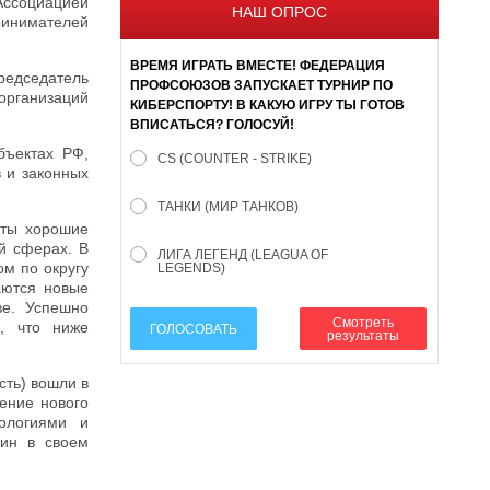
Ассоциацией
НАШ ОПРОС
ринимателей
ВРЕМЯ ИГРАТЬ ВМЕСТЕ! ФЕДЕРАЦИЯ
редседатель
ПРОФСОЮЗОВ ЗАПУСКАЕТ ТУРНИР ПО
организаций
КИБЕРСПОРТУ! В КАКУЮ ИГРУ ТЫ ГОТОВ
ВПИСАТЬСЯ? ГОЛОСУЙ!
бъектах РФ,
CS (COUNTER - STRIKE)
 и законных
ТАНКИ (МИР ТАНКОВ)
уты хорошие
й сферах. В
ЛИГА ЛЕГЕНД (LEAGUA OF
м по округу
LEGENDS)
аются новые
ве. Успешно
Смотреть
, что ниже
ГОЛОСОВАТЬ
результаты
сть) вошли в
ение нового
ологиями и
тин в своем