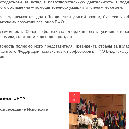
тодателей за вклад в благотворительную деятельность в под
ового соглашения – помощь военнослужащим и членам их семей.
ие подписывается для объединения усилий власти, бизнеса и о
ическому развитию регионов ПФО.
озможность более эффективно координировать усилия сторо
омики, занятости и доходов граждан.
рность полномочного представителя Президента страны за вклад
тавителю Федерации независимых профсоюзов в ПФО Владиславу 
ие.
6
полкома ФНПР
июн
ось заседание Исполкома