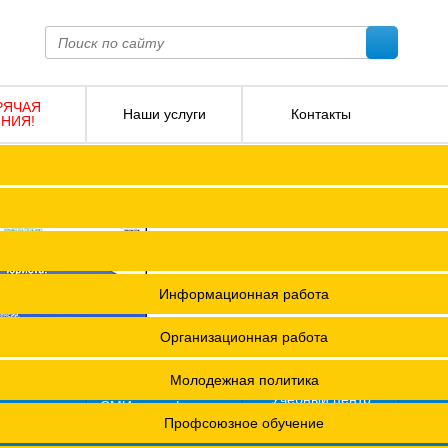
РЯЧАЯ
Наши услуги
Контакты
НИЯ!
ПОКО с изменениями от 2026 года
Социальное партнерство
Версия для слабовидящих
О
Регламент
Защита прав
12 +
я ФПОКО
Решения Конференций
Охрана труда
ешения Советов Федерации
Информационная работа
и
остановления президиумов
Организационная работа
Положения
Молодежная политика
азета
Учебный центр
фсоюзная
СМИ о профсоюзах
ОХРАНА ТРУДА
изнь"
х проведения специальной оценки условий труда (СОУТ)
Профсоюзное обучение