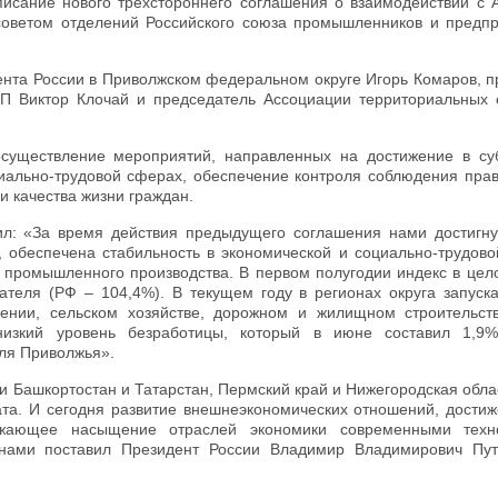
писание нового трехстороннего соглашения о взаимодействии с 
оветом отделений Российского союза промышленников и предп
нта России в Приволжском федеральном округе Игорь Комаров, п
ПП Виктор Клочай и председатель Ассоциации территориальных 
существление мероприятий, направленных на достижение в су
иально-трудовой сферах, обеспечение контроля соблюдения прав
и качества жизни граждан.
ил: «За время действия предыдущего соглашения нами достигн
, обеспечена стабильность в экономической и социально-трудово
 промышленного производства. В первом полугодии индекс в цело
ателя (РФ – 104,4%). В текущем году в регионах округа запуск
оении, сельском хозяйстве, дорожном и жилищном строительст
изкий уровень безработицы, который в июне составил 1,9%
ля Приволжья».
 Башкортостан и Татарстан, Пермский край и Нижегородская обла
ата. И сегодня развитие внешнеэкономических отношений, достиж
режающее насыщение отраслей экономики современными техн
нами поставил Президент России Владимир Владимирович Пу