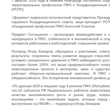
7 августа 2024 года в Нижнем Новгороде состоялось под
территориальных профсоюзов ПФО и Координационным с
(РСПП).
⚡Документ подписали полномочный представитель Президе
окружного Координационного совета, вице-президент РС
объединений профсоюзов ПФО Анатолий Соколов.
Предмет Соглашения – организация взаимодействия и о
находящихся в ПФО, стабильности в экономической и соц
интересов работников и работодателей, повышение уровня 
Полпред Игорь Комаров, обращаясь к участникам, отмет
результаты: сохранены темпы развития ведущих отраслей
условиях санкционного давления в ПФО наблюдается рост
составил более 105%, что выше среднероссийского показ
инвестиционные проекты в автопроме, авиа- и судостр
работает оборонно-промышленный комплекс. В ПФО н
общероссийского. Это исторически минимальный уровень д
«По данным АСИ в текущем году 4 региона ПФО (Республики
топ-10 субъектов РФ Национального рейтинга инвестклим
качества экономического роста и рынка труда, опе
инновациями – это важнейшие задачи, которые перед 
выступлении на ПМЭФ», – подчеркнул Игорь Комаров.