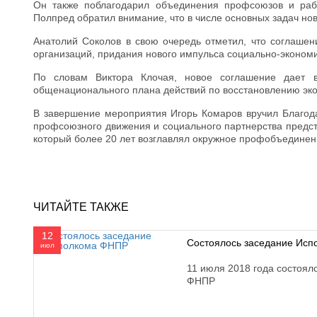
Он также поблагодарил объединения профсоюзов и рабо
Полпред обратил внимание, что в числе основных задач н
Анатолий Соколов в свою очередь отметил, что соглашен
организаций, придания нового импульса социально-эконом
По словам Виктора Клочая, новое соглашение дает в
общенационального плана действий по восстановлению экон
В завершение мероприятия Игорь Комаров вручил Благода
профсоюзного движения и социального партнерства предс
который более 20 лет возглавлял окружное профобъединен
ЧИТАЙТЕ ТАКЖЕ
12
Состоялось заседание Ис
июл
11 июля 2018 года состоял
ФНПР