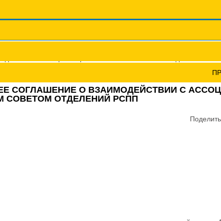
Координационные сов
Профсоюзы ПФО
Научно-пр
одписано новое трехстороннее соглашение о взаимодействии с 
П
ЕЕ СОГЛАШЕНИЕ О ВЗАИМОДЕЙСТВИИ С АССО
 СОВЕТОМ ОТДЕЛЕНИЙ РСПП
Поделить