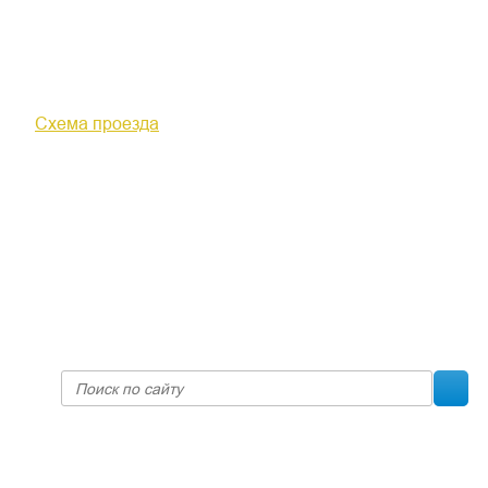
610000, г. Киров, Кировская обл.,
ул. Московская, д. 10
Схема проезда
+7 (8332) 38-52-54
Факс +7 (8332) 38-23-00
prof@inform28.kirov.ru
fpoko@list.ru
Политика конфиденциальности
© 2017 «Федерация профсоюзных организаций Кировской