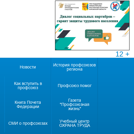
12 +
История профсоюзов
Новости
региона
Как вступить в
Профсоюз помог
профсоюз
Газета
Книга Почета
"Профсоюзная
Федерации
жизнь"
Учебный центр
СМИ о профсоюзах
ОХРАНА ТРУДА