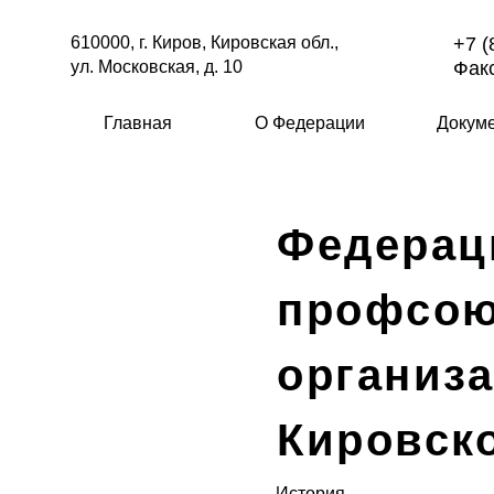
610000, г. Киров, Кировская обл.,
+7 (
ул. Московская, д. 10
Факс
Главная
О Федерации
Докум
Федерац
профсо
организ
Кировск
История