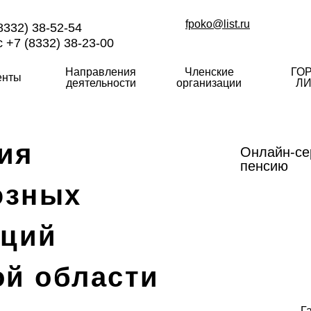
fpoko@list.ru
8332) 38-52-54
 +7 (8332) 38-23-00
Направления
Членские
ГО
енты
деятельности
организации
ЛИ
ия
Онлайн-се
пенсию
юзных
аций
ой области
Г