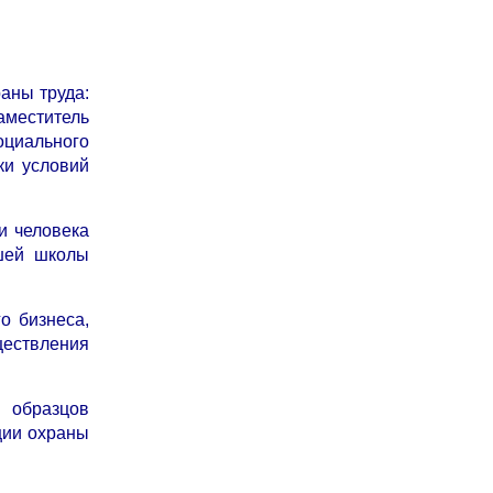
аны труда:
аместитель
оциального
ки условий
и человека
сшей школы
о бизнеса,
ествления
и образцов
ции охраны