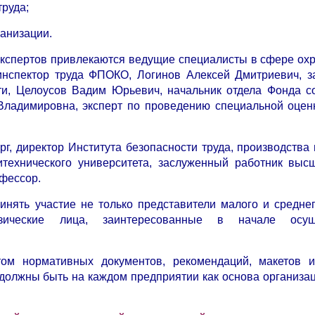
труда;
ганизации.
 экспертов привлекаются ведущие специалисты в сфере охр
нспектор труда ФПОКО, Логинов Алексей Дмитриевич, з
сти, Целоусов Вадим Юрьевич, начальник отдела Фонда с
Владимировна, эксперт по проведению специальной оцен
г, директор Института безопасности труда, производства 
итехнического университета, заслуженный работник вы
офессор.
инять участие не только представители малого и среднег
ические лица, заинтересованные в начале осущ
том нормативных документов, рекомендаций, макетов 
 должны быть на каждом предприятии как основа организа