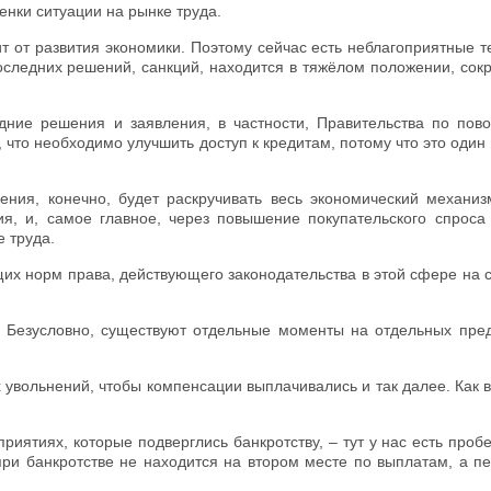
енки ситуации на рынке труда.
ит от развития экономики. Поэтому сейчас есть неблагоприятные 
последних решений, санкций, находится в тяжёлом положении, со
ние решения и заявления, в частности, Правительства по повод
что необходимо улучшить доступ к кредитам, потому что это один
ения, конечно, будет раскручивать весь экономический механизм
я, и, самое главное, через повышение покупательского спрос
е труда.
их норм права, действующего законодательства в этой сфере на 
 Безусловно, существуют отдельные моменты на отдельных пред
.
х увольнений, чтобы компенсации выплачивались и так далее. Как 
риятиях, которые подверглись банкротству, – тут у нас есть про
при банкротстве не находится на втором месте по выплатам, а п