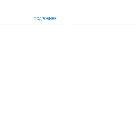
ПОДРОБНЕЕ
prof@inform28.kirov.ru
8332) 38-52-54
+7 (8332) 38-23-00
fpoko@list.ru
бласти»