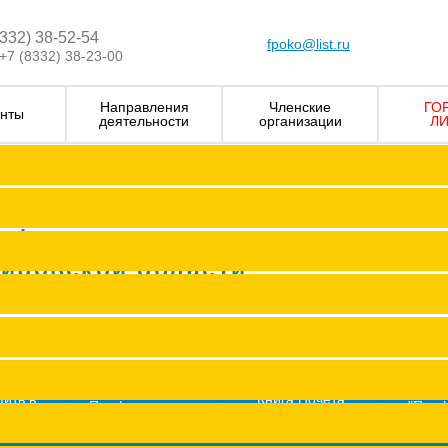
8332) 38-52-54
fpoko@list.ru
+7 (8332) 38-23-00
Направления
Членские
ГО
нты
деятельности
организации
ЛИ
Визитка
Устав Ф
Председатель ФПОК
рофсоюзных
Заместитель председател
Кировской области
Структура
Р
Членские организаци
П
Аппарат
Г
пить в
Книга Почета
Профсоюз помог
"Про
оюз
Федерации
ж
Сводные данные о результата
Молодежный совет