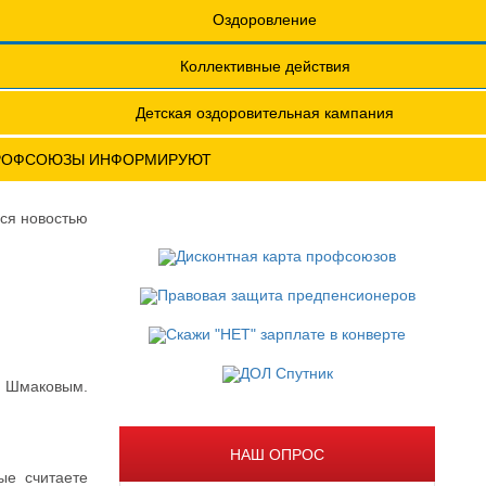
еты
Обращения. Заявления.
Оздоровление
Годовые отчеты
Коллективные действия
актическая конференция МОТ- ФНПР
Детская оздоровительная кампания
ом Шмаковым.
РОФСОЮЗЫ ИНФОРМИРУЮТ
АКОВЫМ.
ся новостью
 Шмаковым.
НАШ ОПРОС
ые считаете