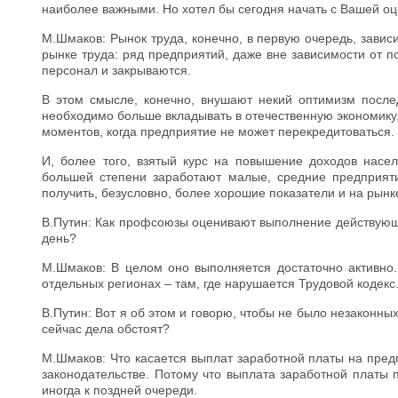
наиболее важными. Но хотел бы сегодня начать с Вашей оц
М.Шмаков: Рынок труда, конечно, в первую очередь, завис
рынке труда: ряд предприятий, даже вне зависимости от 
персонал и закрываются.
В этом смысле, конечно, внушают некий оптимизм послед
необходимо больше вкладывать в отечественную экономику, 
моментов, когда предприятие не может перекредитоваться.
И, более того, взятый курс на повышение доходов насел
большей степени заработают малые, средние предприяти
получить, безусловно, более хорошие показатели и на рынк
В.Путин: Как профсоюзы оценивают выполнение действующ
день?
М.Шмаков: В целом оно выполняется достаточно активно.
отдельных регионах – там, где нарушается Трудовой кодекс
В.Путин: Вот я об этом и говорю, чтобы не было незаконны
сейчас дела обстоят?
М.Шмаков: Что касается выплат заработной платы на предп
законодательстве. Потому что выплата заработной платы 
иногда к поздней очереди.