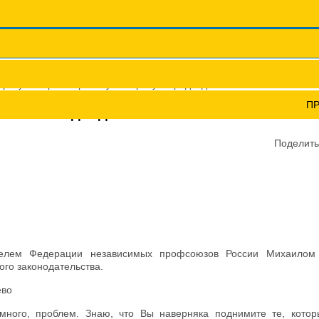
Координационные сов
Профсоюзы ПФО
Научно-пр
р Путин провёл рабочую встречу с председателем ФНПР Михаил
П
РЕЧУ С ПРЕДСЕДАТЕЛЕМ ФНПР МИХАИЛОМ ШМ
Поделить
телем Федерации независимых профсоюзов России Михаилом
ого законодательства.
ёво
много, проблем. Знаю, что Вы наверняка поднимите те, котор