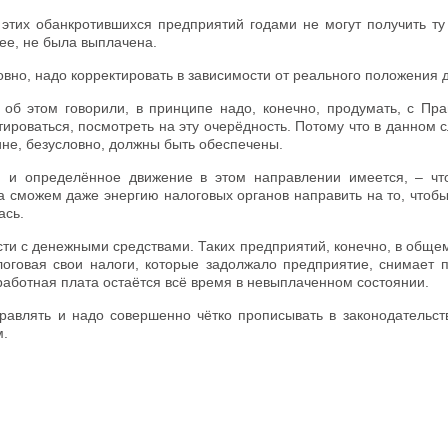
 этих обанкротившихся предприятий годами не могут получить ту
нее, не была выплачена.
ловно, надо корректировать в зависимости от реального положения 
 об этом говорили, в принципе надо, конечно, продумать, с Пра
ироваться, посмотреть на эту очерёдность. Потому что в данном 
ине, безусловно, должны быть обеспечены.
и, и определённое движение в этом направлении имеется, – ч
а сможем даже энергию налоговых органов направить на то, чтоб
ась.
ости с денежными средствами. Таких предприятий, конечно, в обще
логовая свои налоги, которые задолжало предприятие, снимает п
заработная плата остаётся всё время в невыплаченном состоянии.
правлять и надо совершенно чётко прописывать в законодательст
м.