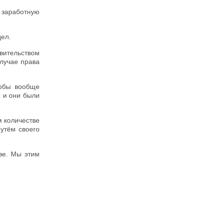
 заработную
дел.
вительством
случае права
тобы вообще
ы и они были
м количестве
утём своего
ве. Мы этим