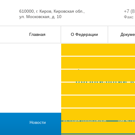
610000, г. Киров, Кировская обл.,
+7 (
ул. Московская, д. 10
Факс 
Главная
О Федерации
Докуме
Федерация п
организаций 
История профсоюзов
Как всту
Новости
региона
профс