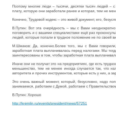
Поэтому многие люди – тысячи, десятки тысяч людей – с
плату, которую они заработали ранее и которая, тем не ме
Конечно, Трудовой кодекс – это живой документ, его, безус
В.Путин: Вот эта очерёдность – мы с Вами неоднократно
поговорить и с вашими специалистами ещё раз проконсульт
людей, которые попали в трудное положение не по своей в
М.Шмаков: Да, конечно.Более того, мы с Вами говорил
заработная плата выплачивалась перед налогами. Мы тогд
заинтересованы в том, чтобы заработная плата выплачивал
Иначе они не получат это на предприятиях, где есть трудн
меньшинство, тем не менее иногда случается так, что на
авторитета и прочих инструментов, которые есть у них, а 
Это очень важный момент, который, безусловно, надо по
занимаемся, работаем с Думой, работаем с Правительство
В.Путин: Хорошо
http://kremlin.ru/events/president/news/57251