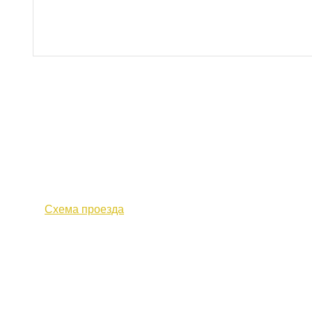
610000, г. Киров, Кировская обл.,
+7 (
ул. Московская, д. 10
Факс 
Схема проезда
Политика конфиденциальности
© 2017 «Федерация профсоюзных организаций Кировской о