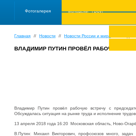
ПРОЕКТ "Школа
работающей
Фотогалерея
молодежи "ТВОЙ
ТРУД ПОД
ЗАЩИТОЙ"
Главная
//
Новости
//
Новости России и мира
//
Владими
ВЛАДИМИР ПУТИН ПРОВЁЛ РАБОЧУЮ ВСТ
Владимир Путин провёл рабочую встречу с председа
Обсуждалась ситуация на рынке труда и исполнение трудов
13 апреля 2018 года 16:20 Московская область, Ново-Огар
В.Путин: Михаил Викторович, профсоюзов много, задач 