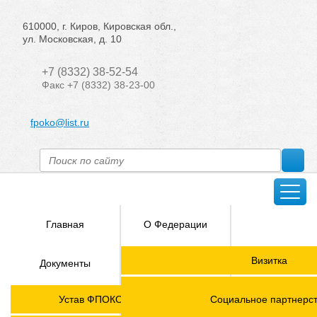
610000, г. Киров, Кировская обл.,
ул. Московская, д. 10
+7 (8332) 38-52-54
Факс +7 (8332) 38-23-00
fpoko@list.ru
Главная
О Федерации
Направления
Визитка
Документы
деятельности
Председатель ФПОК
Членские
ГОРЯЧАЯ
Устав ФПОКО с изменениями от 2026 года
Социальное партнерс
организации
ЛИНИЯ!