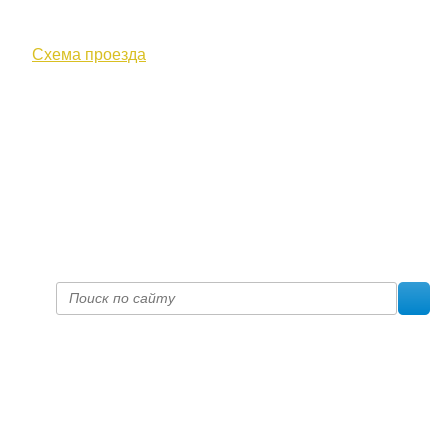
610000, г. Киров, Кировская обл.,
ул. Московская, д. 10
Схема проезда
+7 (8332) 38-52-54
Факс +7 (8332) 38-23-00
prof@inform28.kirov.ru
fpoko@list.ru
Политика конфиденциальности
© 2017 «Федерация профсоюзных организаций Кировской
области»