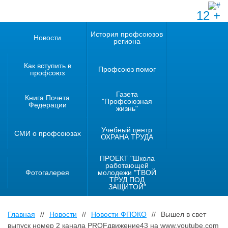
12 +
История профсоюзов
Новости
региона
Как вступить в
Профсоюз помог
профсоюз
Газета
Книга Почета
"Профсоюзная
Федерации
жизнь"
Учебный центр
СМИ о профсоюзах
ОХРАНА ТРУДА
ПРОЕКТ "Школа
работающей
Фотогалерея
молодежи "ТВОЙ
ТРУД ПОД
ЗАЩИТОЙ"
Главная
//
Новости
//
Новости ФПОКО
//
Вышел в свет
выпуск номер 2 канала PROFдвижение43 на www.youtube.com