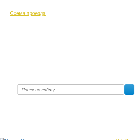
ул. Московская, д. 10
Схема проезда
+7 (8332) 38-52-54
Факс +7 (8332) 38-23-00
prof@inform28.kirov.ru
fpoko@list.ru
Политика конфиденциальности
© 2017 «Федерация профсоюзных организаций Кировской
области»