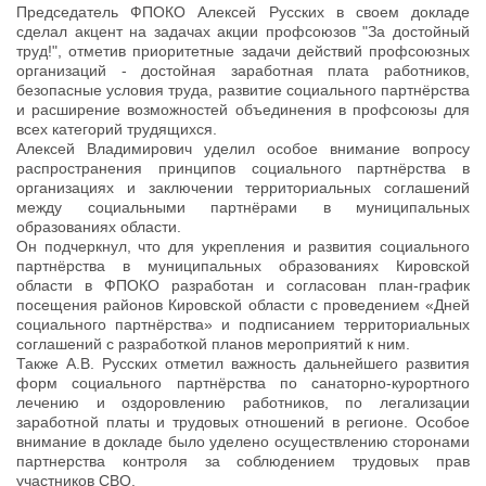
Председатель ФПОКО Алексей Русских в своем докладе
сделал акцент на задачах акции профсоюзов "За достойный
труд!", отметив приоритетные задачи действий профсоюзных
организаций - достойная заработная плата работников,
безопасные условия труда, развитие социального партнёрства
и расширение возможностей объединения в профсоюзы для
всех категорий трудящихся.
Алексей Владимирович уделил особое внимание вопросу
распространения принципов социального партнёрства в
организациях и заключении территориальных соглашений
между социальными партнёрами в муниципальных
образованиях области.
Он подчеркнул, что для укрепления и развития социального
партнёрства в муниципальных образованиях Кировской
области в ФПОКО разработан и согласован план-график
посещения районов Кировской области с проведением «Дней
социального партнёрства» и подписанием территориальных
соглашений с разработкой планов мероприятий к ним.
Также А.В. Русских отметил важность дальнейшего развития
форм социального партнёрства по санаторно-курортного
лечению и оздоровлению работников, по легализации
заработной платы и трудовых отношений в регионе. Особое
внимание в докладе было уделено осуществлению сторонами
партнерства контроля за соблюдением трудовых прав
участников СВО.