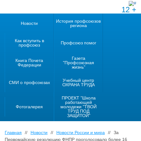
12 +
История профсоюзов
Новости
региона
Как вступить в
Профсоюз помог
профсоюз
Газета
Книга Почета
"Профсоюзная
Федерации
жизнь"
Учебный центр
СМИ о профсоюзах
ОХРАНА ТРУДА
ПРОЕКТ "Школа
работающей
Фотогалерея
молодежи "ТВОЙ
ТРУД ПОД
ЗАЩИТОЙ"
Главная
//
Новости
//
Новости России и мира
//
За
Первомайскую резолюцию ФНПР проголосовало более 16