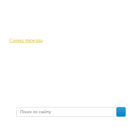
610000, г. Киров, Кировская обл.,
ул. Московская, д. 10
Схема проезда
+7 (8332) 38-52-54
Факс +7 (8332) 38-23-00
prof@inform28.kirov.ru
fpoko@list.ru
Политика конфиденциальности