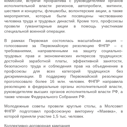
комиссий, встречи профактива с руководителями органов
исполнительной власти регионов, автопробеги, митинги,
шествия и концерты, флешмобы, волонтерские акции, а также
мероприятия, которые были посвящены чествованию
человека труда и трудовых династий. Кроме того, профсоюзы
провели гуманитарные акции в помощь участникам
специальной военной операции.
В рамках Первомая состоялась масштабная акция –
голосование за Первомайскую резолюцию ФНПР – с
требованиями, направленными на защиту социально-
трудовых прав и экономических интересов трудящихся:
достойной заработной платы, эффективной занятости,
безопасного труда и соблюдения прав на объединение в
профсоюзы для всех категорий трудящихся без
дискриминации. В поддержку Первомайской резолюции
проголосовало более 16 млн. человек. ФНПР направила
резолюцию в федеральные органы исполнительной власти,
руководителям высших органов исполнительной власти РФ, а
также членам Федерального Собрания РФ.
Молодежные советы провели круглые столы, а Молсовет
ФНПР подготовил профсоюзную викторину «Маевка», в
которой приняли участие 1,5 тыс. человек.
Коллективно-договорная кампания