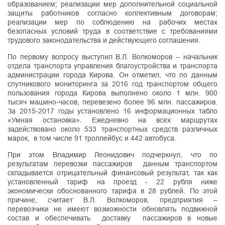
образованием; реализации мер дополнительной социальной
защиты работников согласно коллективным договорам;
реализации мер по соблюдению на рабочих местах
безопасных условий труда в соответствие с требованиями
трудового законодательства и действующего соглашения.
По первому вопросу выступил В.Л. Волкоморов – начальник
отдела транспорта управления благоустройства и транспорта
администрации города Кирова. Он отметил, что по данным
спутникового мониторинга за 2016 год транспортом общего
пользования города Кирова выполнено около 1 млн. 900
тысяч машино-часов, перевезено более 96 млн. пассажиров.
За 2015-2017 годы установлено 16 информационных табло
«Умная остановка». Ежедневно на всех маршрутах
задействовано около 533 транспортных средств различных
марок, в том числе 91 троллейбус и 442 автобуса.
При этом Владимир Леонидович подчеркнул, что по
результатам перевозки пассажиров данным транспортом
складывается отрицательный финансовый результат, так как
установленный тариф на проезд - 22 рубля ниже
экономически обоснованного тарифа в 28 рублей. По этой
причине, считает В.Л. Волкоморов, предприятия –
перевозчики не имеют возможности обновлять подвижной
состав и обеспечивать доставку пассажиров в новые