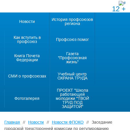
12 +
История профсоюзов
Новости
региона
Как вступить в
Профсоюз помог
профсоюз
Газета
Книга Почета
"Профсоюзная
Федерации
жизнь"
Учебный центр
СМИ о профсоюзах
ОХРАНА ТРУДА
ПРОЕКТ "Школа
работающей
Фотогалерея
молодежи "ТВОЙ
ТРУД ПОД
ЗАЩИТОЙ"
Главная
//
Новости
//
Новости ФПОКО
//
Заседание
городской трехсторонней комиссии по регулированию