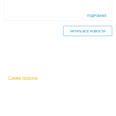
ПОДРОБНЕЕ
ЧИТАТЬ ВСЕ НОВОСТИ
610000, г. Киров, Кировская обл.,
ул. Московская, д. 10
Схема проезда
+7 (8332) 38-52-54
Факс +7 (8332) 38-23-00