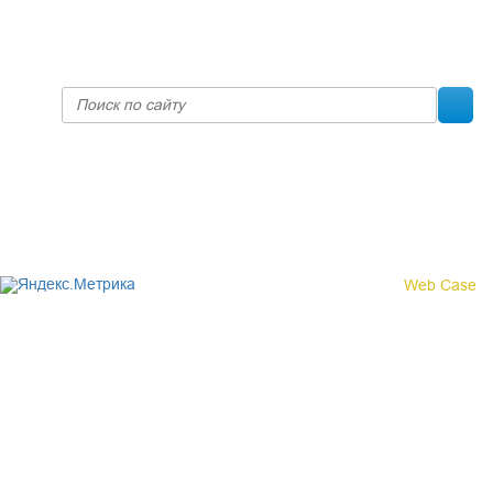
prof@inform28.kirov.ru
fpoko@list.ru
Политика конфиденциальности
© 2017 «Федерация профсоюзных организаций Кировской
области»
Создание сайта -
Web Case