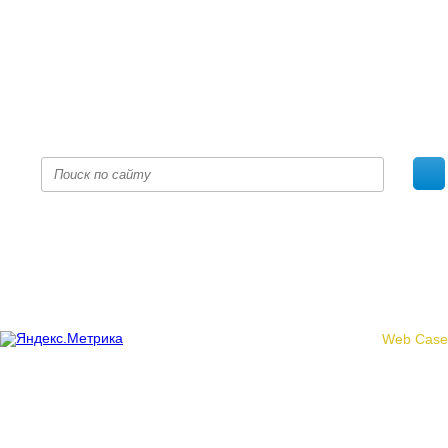
+7 (8332) 38-52-54
Факс +7 (8332) 38-23-00
prof@inform28.kirov.ru
fpoko@list.ru
Политика конфиденциальности
© 2017 «Федерация профсоюзных организаций Кировской
области»
Создание сайта -
Web Case