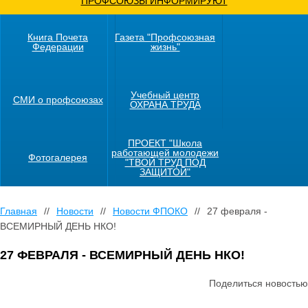
ПРОФСОЮЗЫ ИНФОРМИРУЮТ
Книга Почета
Газета "Профсоюзная
Федерации
жизнь"
Учебный центр
СМИ о профсоюзах
ОХРАНА ТРУДА
ПРОЕКТ "Школа
работающей молодежи
Фотогалерея
"ТВОЙ ТРУД ПОД
ЗАЩИТОЙ"
Главная
//
Новости
//
Новости ФПОКО
//
27 февраля -
ВСЕМИРНЫЙ ДЕНЬ НКО!
27 ФЕВРАЛЯ - ВСЕМИРНЫЙ ДЕНЬ НКО!
Поделиться новостью