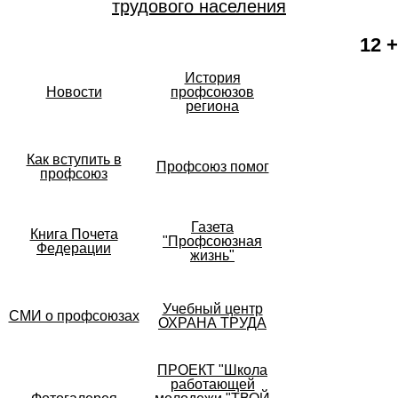
трудового населения
12 +
История
Новости
профсоюзов
региона
Как вступить в
Профсоюз помог
профсоюз
Газета
Книга Почета
"Профсоюзная
Федерации
жизнь"
Учебный центр
СМИ о профсоюзах
ОХРАНА ТРУДА
ПРОЕКТ "Школа
работающей