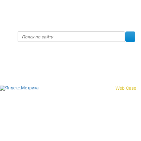
prof@inform28.kirov.ru
fpoko@list.ru
Политика конфиденциальности
© 2017 «Федерация профсоюзных организаций Кировской
области»
Создание сайта -
Web Case