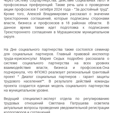
через систему соцпартнерства, действие социальных льгот и
профсоюзных преференций. Также речь шла о проведении
акции профсоюзов 7 октября 2024 года - "За достойный труд".
Кроме того, Алексей Владимирович рассказал о значении
трехсторонних соглашений, которые подписаны сторонами
власти, бизнеса и профсоюзов в 18 районах области. В
данное время также идет подготовка к подписанию
Трехстороннего соглашения в Мурашинском муниципальном
округе.
На Дне социального партнерства также состоялся семинар
для социальных партнеров. Главный правовой инспектор
труда-юрисконсульт Мария Седых подробно рассказала о
системе социального партнерства на всех уровнях
взаимодействия власти, бизнеса и профсоюзов.Она
подчеркнула, что ФПОКО реализует региональный грантовый
проект " Диалог социальных партнеров - гарант защиты
трудового населения"*. В результате действий команды
проекта создается единая модель социального партнерства
на муниципальном уровне.
Ведущий специалист-эксперт отдела по регулированию
трудовых отношений Светлана Патрушева осветила
актуальные вопросы проведения уведомительной регистрации
колдоговоров и соглашений.