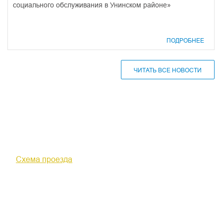
социального обслуживания в Унинском районе»
ПОДРОБНЕЕ
ЧИТАТЬ ВСЕ НОВОСТИ
610000, г. Киров, Кировская обл.,
ул. Московская, д. 10
Схема проезда
+7 (8332) 38-52-54
Факс +7 (8332) 38-23-00