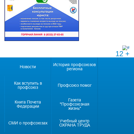
12 +
История профсоюзов
Новости
региона
Как вступить в
Профсоюз помог
профсоюз
Газета
Книга Почета
"Профсоюзная
Федерации
жизнь"
Учебный центр
СМИ о профсоюзах
ОХРАНА ТРУДА