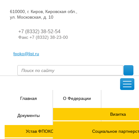
610000, г. Киров, Кировская обл.,
ул. Московская, д. 10
+7 (8332) 38-52-54
Факс +7 (8332) 38-23-00
fpoko@list.ru
Главная
О Федерации
Направления
Визитка
Документы
деятельности
Председатель ФПОК
Членские
ГОРЯЧАЯ
Устав ФПОКО с изменениями от 2026 года
Социальное партнерс
организации
ЛИНИЯ!