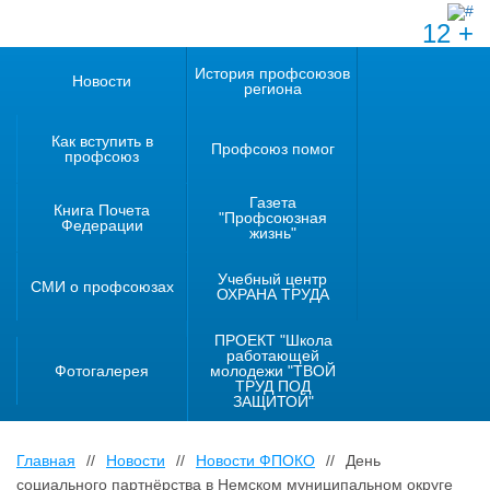
12 +
История профсоюзов
Новости
региона
Как вступить в
Профсоюз помог
профсоюз
Газета
Книга Почета
"Профсоюзная
Федерации
жизнь"
Учебный центр
СМИ о профсоюзах
ОХРАНА ТРУДА
ПРОЕКТ "Школа
работающей
Фотогалерея
молодежи "ТВОЙ
ТРУД ПОД
ЗАЩИТОЙ"
Главная
//
Новости
//
Новости ФПОКО
//
День
социального партнёрства в Немском муниципальном округе