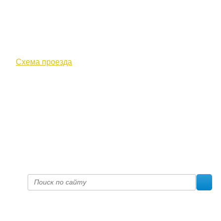
610000, г. Киров, Кировская обл.,
ул. Московская, д. 10
Схема проезда
+7 (8332) 38-52-54
Факс +7 (8332) 38-23-00
prof@inform28.kirov.ru
fpoko@list.ru
Политика конфиденциальности
© 2017 «Федерация профсоюзных организаций Кировской