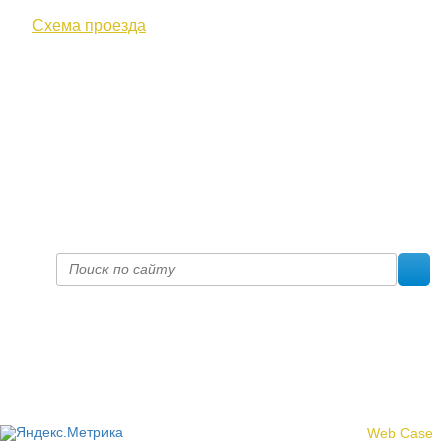
Схема проезда
+7 (8332) 38-52-54
Факс +7 (8332) 38-23-00
prof@inform28.kirov.ru
fpoko@list.ru
Политика конфиденциальности
© 2017 «Федерация профсоюзных организаций Кировской
области»
Создание сайта -
Web Case