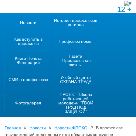
12 +
История профсоюзов
Новости
региона
Как вступить в
Профсоюз помог
профсоюз
Газета
Книга Почета
"Профсоюзная
Федерации
жизнь"
Учебный центр
СМИ о профсоюзах
ОХРАНА ТРУДА
ПРОЕКТ "Школа
работающей
Фотогалерея
молодежи "ТВОЙ
ТРУД ПОД
ЗАЩИТОЙ"
Главная
//
Новости
//
Новости ФПОКО
//
В профсоюзе
госучреждений подведены итоги областных конкурсов