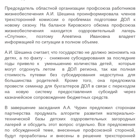
Председатель областной организации профсоюза работников
жизнеобеспечения А.И. Шешина проинформировала членов
трехсторонней комиссии о проблемах подготовки ДОЛ к
новому сезону. На балансе Кировского обкома профсоюза
жизнеобеспечения находится оздоровительный лагерь
«Спутник», поэтому Алевтина Ивановна владеет
информацией по ситуации в полном объеме.
А.И. Шешина считает, что государство не должно экономить на
детях, а по факту - снижение субсидирования за последние
годы привело к уменьшению количества детей, которые
могут отдохнуть летом в ДОЛ региона, так как полная
стоимость путевки без субсидирования недоступна для
большинства родителей. Кроме того, она предложила
провести семинар для бухгалтеров ДОЛ в связи с переходом
на новую систему предоставления субсидий через
казначейское сопровождение бюджетных средств.
В завершение заседания А.А. Чурин предложил сторонам
партнерства продумать алгоритм развития материально-
технической базы детских оздоровительных загородных
лагерей и обсудить этот вопрос отдельно. Все предложения
по обсужденной теме, внесенные профсоюзной стороной,
будут проработаны и внесены в решение трехсторонней