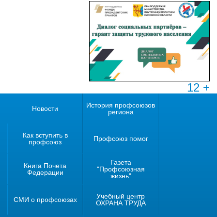
12 +
История профсоюзов
Новости
региона
Как вступить в
Профсоюз помог
профсоюз
Газета
Книга Почета
"Профсоюзная
Федерации
жизнь"
Учебный центр
СМИ о профсоюзах
ОХРАНА ТРУДА