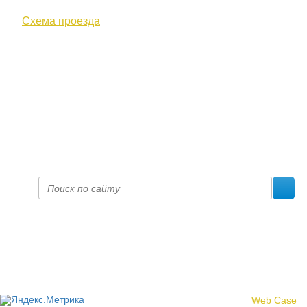
Схема проезда
+7 (8332) 38-52-54
Факс +7 (8332) 38-23-00
prof@inform28.kirov.ru
fpoko@list.ru
Политика конфиденциальности
© 2017 «Федерация профсоюзных организаций Кировской
области»
Создание сайта -
Web Case