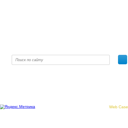
+7 (8332) 38-52-54
Факс +7 (8332) 38-23-00
prof@inform28.kirov.ru
fpoko@list.ru
Политика конфиденциальности
© 2017 «Федерация профсоюзных организаций Кировской
области»
Создание сайта -
Web Case