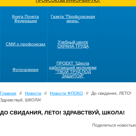
ПРОФСОЮЗЫ ИНФОРМИРУЮТ
Книга Почета
Газета "Профсоюзная
Федерации
жизнь"
Учебный центр
СМИ о профсоюзах
ОХРАНА ТРУДА
ПРОЕКТ "Школа
работающей молодежи
Фотогалерея
"ТВОЙ ТРУД ПОД
ЗАЩИТОЙ"
Главная
//
Новости
//
Новости ФПОКО
//
До свидания, ЛЕТО!
Здравствуй, ШКОЛА!
ДО СВИДАНИЯ, ЛЕТО! ЗДРАВСТВУЙ, ШКОЛА!
Поделиться новостью