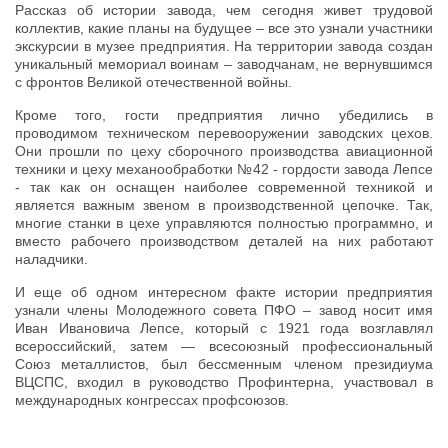
Рассказ об истории завода, чем сегодня живет трудовой
коллектив, какие планы на будущее – все это узнали участники
экскурсии в музее предприятия. На территории завода создан
уникальный мемориал воинам – заводчанам, не вернувшимся
с фронтов Великой отечественной войны.
Кроме того, гости предприятия лично убедились в
проводимом техническом перевооружении заводских цехов.
Они прошли по цеху сборочного производства авиационной
техники и цеху механообработки №42 - гордости завода Лепсе
- так как он оснащен наиболее современной техникой и
является важным звеном в производственной цепочке. Так,
многие станки в цехе управляются полностью программно, и
вместо рабочего производством деталей на них работают
наладчики.
И еще об одном интересном факте истории предприятия
узнали члены Молодежного совета ПФО – завод носит имя
Иван Ивановича Лепсе, который с 1921 года возглавлял
всероссийский, затем — всесоюзный профессиональный
Союз металлистов, был бессменным членом президиума
ВЦСПС, входил в руководство Профинтерна, участвовал в
международных конгрессах профсоюзов.