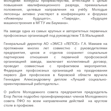
молодежи: конкурсы профмастерства, аттестации с целью
повышения квалификационного разряда, премиальные
положения, целевые направления на учёбу. Молодые
лепсенцы активно участвуют в конференциях и форумах
«Инженеры будущего», «Таврида», «Будущее
машиностроения в МГТУ им.Баумана».
На заводе одна из самых крупных и авторитетных первичных
профсоюзных организаций под руководством Т.Б.Мальцевой.
Генеральный директор АО «ЭМСЗ «ЛЕПСЕ» Г.А. Мамаев на
протяжении многих лет совместно с руководителями
предприятия, цехов и отделов сохраняет социальные
партнерские отношения с первичной профсоюзной
организацией завода, заключает коллективный договор,
проводит совместные с профактивом мероприятия.
Федерация профсоюзных организаций на праздновании
первого Дня профсоюзов в Кировской области вручила
Геннадию Александровичу диплом «Лучший социально-
ориентированный работодатель».
О работе Молодежного совета предприятия председатель
Егор Лютов подробно проинформировал членов Молодежного
совета ПФО по всем направлениям действий на круглом
столе в профкоме.