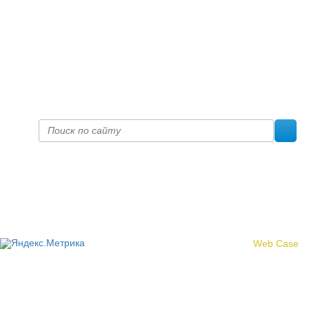
+7 (8332) 38-52-54
Факс +7 (8332) 38-23-00
prof@inform28.kirov.ru
fpoko@list.ru
Политика конфиденциальности
© 2017 «Федерация профсоюзных организаций Кировской
области»
Создание сайта -
Web Case