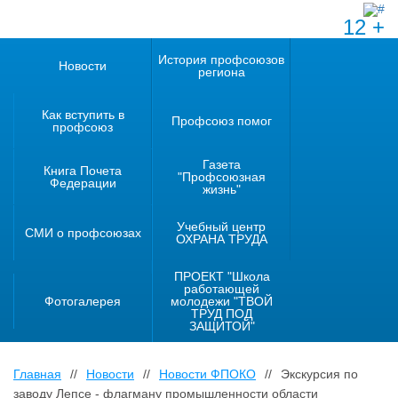
12 +
История профсоюзов
Новости
региона
Как вступить в
Профсоюз помог
профсоюз
Газета
Книга Почета
"Профсоюзная
Федерации
жизнь"
Учебный центр
СМИ о профсоюзах
ОХРАНА ТРУДА
ПРОЕКТ "Школа
работающей
Фотогалерея
молодежи "ТВОЙ
ТРУД ПОД
ЗАЩИТОЙ"
Главная
//
Новости
//
Новости ФПОКО
//
Экскурсия по
заводу Лепсе - флагману промышленности области