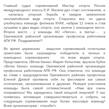
Главный судья соревнований Мастер спорта России
международного класса Е.И. Малков дал старт состязаниям, и
началась упорная борьба в каждом заявленном
неолимпийском виде спорта. Старались все, но удача
улыбнулась команде филиала КЧХК, набрав 12 очков и став
лучшими в двух видах спорта, они заняли 1 командное место.
Второе место - у команды АО «Лепсе», а третье - у
Оричевской районной организации профсоюза работников
АПК РФ. Поздравляем!!!
Во время церемонии закрытия соревнований почетными
грамотами были награждены победители в личных и
командных соревнованиях по всем видам спорта.
Представитель «Вятка банка» Мария Копылова вручила Кубок
«Вятка банка» команде Оричевской районной организации
профсоюза работников АПК РФ. Она отметила, что команда
во главе с председателем Оричевского райкома профсоюза
Еленой Дуевой проявила себя на фестивале как самая
сплоченная, организованная и дружная. Реакция участников
команды была самой оптимистичной: «Нам все очень
понравилось! Мы зарядились такой мощной энергией! У нас
появилась мотивация совершенствоваться и собрать на
следующие соревнования еще более массовую команду!
Всем организаторам - спасибо!».