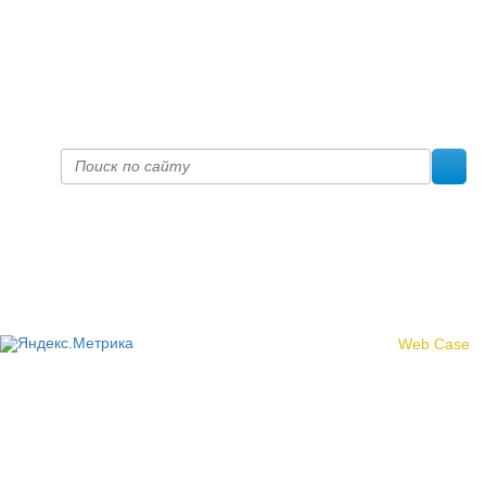
+7 (8332) 38-52-54
Факс +7 (8332) 38-23-00
prof@inform28.kirov.ru
fpoko@list.ru
Политика конфиденциальности
© 2017 «Федерация профсоюзных организаций Кировской
области»
Создание сайта -
Web Case