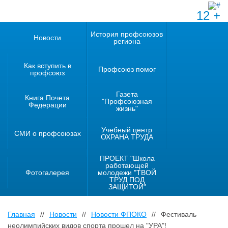
12 +
История профсоюзов
Новости
региона
Как вступить в
Профсоюз помог
профсоюз
Газета
Книга Почета
"Профсоюзная
Федерации
жизнь"
Учебный центр
СМИ о профсоюзах
ОХРАНА ТРУДА
ПРОЕКТ "Школа
работающей
Фотогалерея
молодежи "ТВОЙ
ТРУД ПОД
ЗАЩИТОЙ"
Главная
//
Новости
//
Новости ФПОКО
//
Фестиваль
неолимпийских видов спорта прошел на "УРА"!