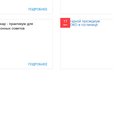
ПОДРОБНЕЕ
17
ар - практикум для
сен
онных советов
ПОДРОБНЕЕ
prof@inform28.kirov.ru
8332) 38-52-54