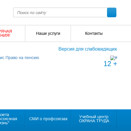
РЯЧАЯ
Наши услуги
Контакты
НИЯ!
Версия для слабовидящих
12 +
азета
Учебный центр
фсоюзная
СМИ о профсоюзах
ОХРАНА ТРУДА
изнь"