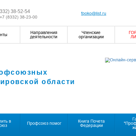
8332) 38-52-54
fpoko@list.ru
+7 (8332) 38-23-00
Направления
Членские
ГО
нты
деятельности
организации
ЛИ
рофсоюзных
Кировской области
Г
пить в
Книга Почета
Профсоюз помог
"Про
оюз
Федерации
ж