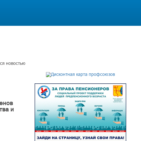
ся новостью
ленов
тва и