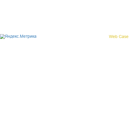
Политика конфиденциальности
© 2017 «Федерация профсоюзных организаций Кировской
области»
Создание сайта -
Web Case