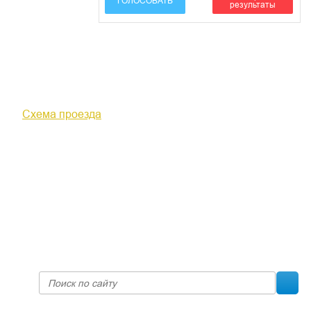
ГОЛОСОВАТЬ
результаты
610000, г. Киров, Кировская обл.,
ул. Московская, д. 10
Схема проезда
+7 (8332) 38-52-54
Факс +7 (8332) 38-23-00
prof@inform28.kirov.ru
fpoko@list.ru