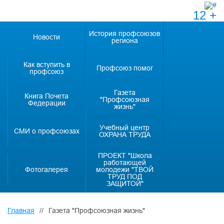
12 +
История профсоюзов
Новости
региона
Как вступить в
Профсоюз помог
профсоюз
Газета
Книга Почета
"Профсоюзная
Федерации
жизнь"
Учебный центр
СМИ о профсоюзах
ОХРАНА ТРУДА
ПРОЕКТ "Школа
работающей
Фотогалерея
молодежи "ТВОЙ
ТРУД ПОД
ЗАЩИТОЙ"
Главная
//
Газета "Профсоюзная жизнь"