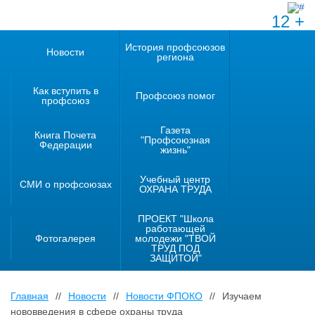
12 +
История профсоюзов
Новости
региона
Как вступить в
Профсоюз помог
профсоюз
Газета
Книга Почета
"Профсоюзная
Федерации
жизнь"
Учебный центр
СМИ о профсоюзах
ОХРАНА ТРУДА
ПРОЕКТ "Школа
работающей
Фотогалерея
молодежи "ТВОЙ
ТРУД ПОД
ЗАЩИТОЙ"
Главная
//
Новости
//
Новости ФПОКО
//
Изучаем
нововведения в сфере охраны труда