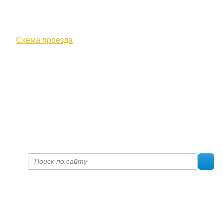
610000, г. Киров, Кировская обл.,
ул. Московская, д. 10
Схема проезда
+7 (8332) 38-52-54
Факс +7 (8332) 38-23-00
prof@inform28.kirov.ru
fpoko@list.ru
Политика конфиденциальности
© 2017 «Федерация профсоюзных организаций Кировской
области»