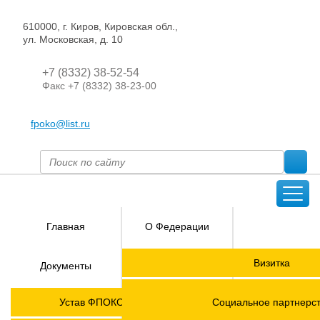
610000, г. Киров, Кировская обл.,
ул. Московская, д. 10
+7 (8332) 38-52-54
Факс +7 (8332) 38-23-00
fpoko@list.ru
Главная
О Федерации
Направления
Визитка
Документы
деятельности
Председатель ФПОК
Членские
ГОРЯЧАЯ
Устав ФПОКО с изменениями от 2026 года
Социальное партнерс
организации
ЛИНИЯ!