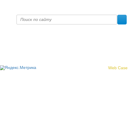
fpoko@list.ru
Политика конфиденциальности
© 2017 «Федерация профсоюзных организаций Кировской
области»
Создание сайта -
Web Case