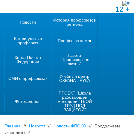
12 +
История профсоюзов
Новости
региона
Как вступить в
Профсоюз помог
профсоюз
Газета
Книга Почета
"Профсоюзная
Федерации
жизнь"
Учебный центр
СМИ о профсоюзах
ОХРАНА ТРУДА
ПРОЕКТ "Школа
работающей
Фотогалерея
молодежи "ТВОЙ
ТРУД ПОД
ЗАЩИТОЙ"
Главная
//
Новости
//
Новости ФПОКО
//
Продолжаем
укрепляться!