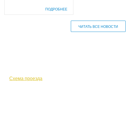
ПОДРОБНЕЕ
ЧИТАТЬ ВСЕ НОВОСТИ
610000, г. Киров, Кировская обл.,
ул. Московская, д. 10
Схема проезда
+7 (8332) 38-52-54
Факс +7 (8332) 38-23-00
prof@inform28.kirov.ru