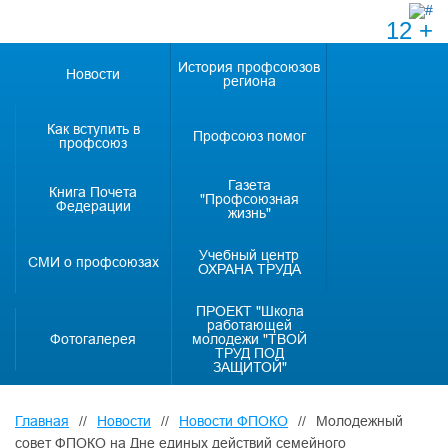
12 +
История профсоюзов
Новости
региона
Как вступить в
Профсоюз помог
профсоюз
Газета
Книга Почета
"Профсоюзная
Федерации
жизнь"
Учебный центр
СМИ о профсоюзах
ОХРАНА ТРУДА
ПРОЕКТ "Школа
работающей
Фотогалерея
молодежи "ТВОЙ
ТРУД ПОД
ЗАЩИТОЙ"
Главная
//
Новости
//
Новости ФПОКО
//
Молодежный
совет ФПОКО на Дне единых действий семейного