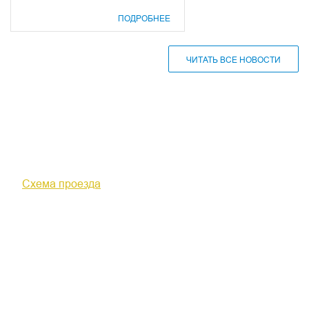
ПОДРОБНЕЕ
ЧИТАТЬ ВСЕ НОВОСТИ
610000, г. Киров, Кировская обл.,
ул. Московская, д. 10
Схема проезда
+7 (8332) 38-52-54
Факс +7 (8332) 38-23-00
prof@inform28.kirov.ru