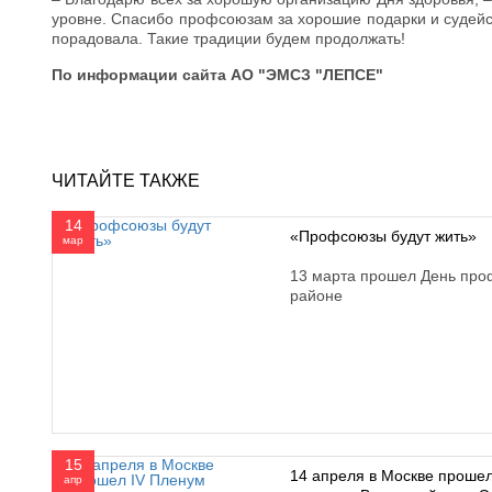
уровне. Спасибо профсоюзам за хорошие подарки и судейств
порадовала. Такие традиции будем продолжать!
По информации сайта АО "ЭМСЗ "ЛЕПСЕ"
ЧИТАЙТЕ ТАКЖЕ
14
«Профсоюзы будут жить»
мар
13 марта прошел День про
районе
15
14 апреля в Москве проше
апр