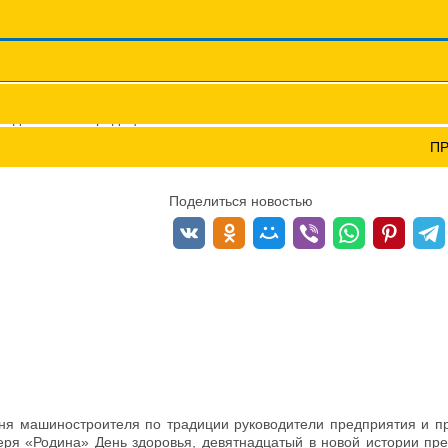
Координационные сов
Профсоюзы ПФО
Научно-пр
родолжаются традиции ЗОЖ
П
ЗОЖ
Поделиться новостью
Дня машиностроителя по традиции руководители предприятия и 
геря «Родина» День здоровья, девятнадцатый в новой истории пр