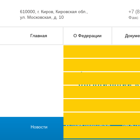
610000, г. Киров, Кировская обл.,
+7 (
ул. Московская, д. 10
Факс 
Главная
О Федерации
Докуме
Федерация п
организаций 
История профсоюзов
Как всту
Новости
региона
профс