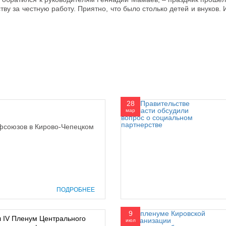
у за честную работу. Приятно, что было столько детей и внуков. 
28
мар
фсоюзов в Кирово-Чепецком
ПОДРОБНЕЕ
9
л IV Пленум Центрального
июл