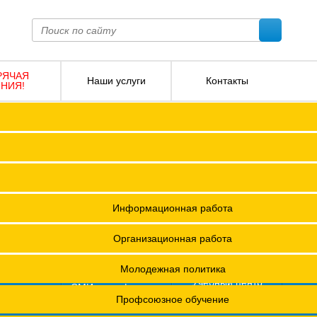
РЯЧАЯ
Наши услуги
Контакты
НИЯ!
ПОКО с изменениями от 2026 года
Социальное партнерство
Версия для слабовидящих
О
Регламент
Защита прав
12 +
я ФПОКО
Решения Конференций
Охрана труда
ешения Советов Федерации
Информационная работа
и
остановления президиумов
Организационная работа
Положения
Молодежная политика
азета
Учебный центр
фсоюзная
СМИ о профсоюзах
ОХРАНА ТРУДА
изнь"
х проведения специальной оценки условий труда (СОУТ)
Профсоюзное обучение