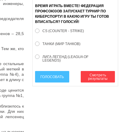
 инженеры,
ВРЕМЯ ИГРАТЬ ВМЕСТЕ! ФЕДЕРАЦИЯ
ПРОФСОЮЗОВ ЗАПУСКАЕТ ТУРНИР ПО
КИБЕРСПОРТУ! В КАКУЮ ИГРУ ТЫ ГОТОВ
редседателя
ВПИСАТЬСЯ? ГОЛОСУЙ!
CS (COUNTER - STRIKE)
енов – 28,5
ТАНКИ (МИР ТАНКОВ)
Тем же, кто
ЛИГА ЛЕГЕНД (LEAGUA OF
LEGENDS)
е остальные
ый меткий в
уппа №4), а
Смотреть
ГОЛОСОВАТЬ
результаты
ет в длину с
оде ценится
а группа №1,
иблизилось к
ки. Для них
ий лепсенец
л на высоком