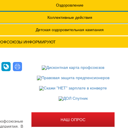
еты
Обращения. Заявления.
Оздоровление
Годовые отчеты
Коллективные действия
актическая конференция МОТ- ФНПР
Детская оздоровительная кампания
РОФСОЮЗЫ ИНФОРМИРУЮТ
НАШ ОПРОС
профсоюзные
едприятия. В