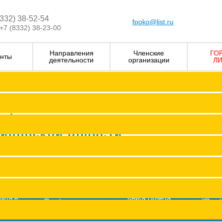
8332) 38-52-54
fpoko@list.ru
+7 (8332) 38-23-00
Направления
Членские
ГО
нты
деятельности
организации
ЛИ
Визитка
Устав Ф
Председатель ФПОК
рофсоюзных
Заместитель председател
Кировской области
Структура
Р
Членские организаци
П
Аппарат
Г
пить в
Книга Почета
Профсоюз помог
"Про
оюз
Федерации
ж
Сводные данные о результата
Молодежный совет