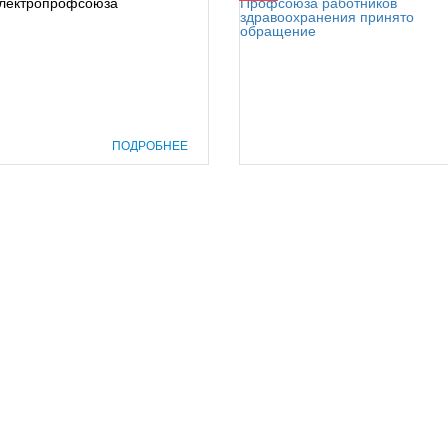
Электропрофсоюза
ПОДРОБНЕЕ
prof@inform28.kirov.ru
8332) 38-52-54
+7 (8332) 38-23-00
fpoko@list.ru