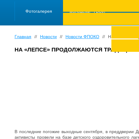
ПРОЕКТ "Школа
работающей
Фотогалерея
молодежи "ТВОЙ
ТРУД ПОД
ЗАЩИТОЙ"
Главная
//
Новости
//
Новости ФПОКО
//
На «ЛЕПСЕ» п
НА «ЛЕПСЕ» ПРОДОЛЖАЮТСЯ ТРАДИЦИИ 
В последние погожие выходные сентября, в преддверии 
активисты провели на базе детского оздоровительного ла