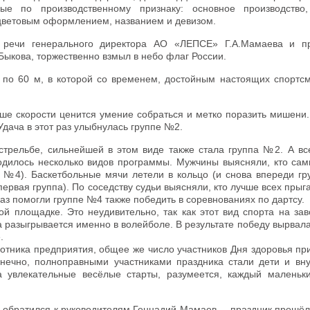
е по производственному признаку: основное производство,
 цветовым оформлением, названием и девизом.
 речи генерального директора АО «ЛЕПСЕ» Г.А.Мамаева и п
ыкова, торжественно взмыл в небо флаг России.
 по 60 м, в которой со временем, достойным настоящих спортсм
е скорости ценится умение собраться и метко поразить мишени. 
Удача в этот раз улыбнулась группе №2.
стрельбе, сильнейшей в этом виде также стала группа №2. А вс
дилось несколько видов программы. Мужчины выясняли, кто сам
№4). Баскетбольные мячи летели в кольцо (и снова впереди гр
ервая группа). По соседству судьи выясняли, кто лучше всех прыга
лаз помогли группе №4 также победить в соревнованиях по дартсу.
й площадке. Это неудивительно, так как этот вид спорта на зав
а разыгрывается именно в волейболе. В результате победу вырвал
.
ботника предприятия, общее же число участников Дня здоровья пр
нечно, полноправными участниками праздника стали дети и вну
а увлекательные весёлые старты, разумеется, каждый маленьк
– обратился к руководителям Геннадий Мамаев, – праздник прошё