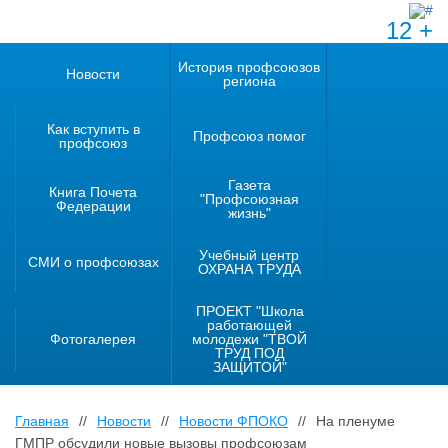
12 +
История профсоюзов
Новости
региона
Как вступить в
Профсоюз помог
профсоюз
Газета
Книга Почета
"Профсоюзная
Федерации
жизнь"
Учебный центр
СМИ о профсоюзах
ОХРАНА ТРУДА
ПРОЕКТ "Школа
работающей
Фотогалерея
молодежи "ТВОЙ
ТРУД ПОД
ЗАЩИТОЙ"
Главная
//
Новости
//
Новости ФПОКО
//
На пленуме
ГМПР обсудили новые вызовы профсоюзам