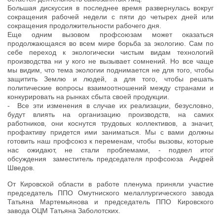
Большая дискуссия в последнее время развернулась вокруг
сокращения рабочей недели с пяти до четырех дней или
сокращения продолжительности рабочего дня.
Еще одним вызовом профсоюзам может оказаться
продолжающаяся во всем мире борьба за экологию. Сам по
себе переход к экологически чистым видам технологий
производства ни у кого не вызывает сомнений. Но все чаще
мы видим, что тема экологии поднимается не для того, чтобы
защитить Землю и людей, а для того, чтобы решать
политические вопросы взаимоотношений между странами и
конкурировать на рынках сбыта своей продукции.
- Все эти изменения в случае их реализации, безусловно,
будут влиять на организацию производств, на самих
работников, они коснутся трудовых коллективов, а значит,
профактиву придется ими заниматься. Мы с вами должны
готовить наш профсоюз к переменам, чтобы вызовы, которые
нас ожидают, не стали проблемами, - подвел итог
обсуждения заместитель председателя профсоюза Андрей
Шведов.
От Кировской области в работе пленума приняли участие
председатель ППО Омутниского мелаллургического завода
Татьяна Мартемьянова и председатель ППО Кировского
завода ОЦМ Татьяна Заболотских.