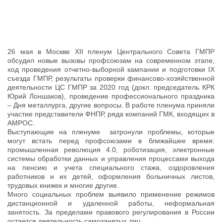
26 мая в Москве XII пленум Центрального Совета ГМПР
обсудил новые вызовы профсоюзам на современном этапе,
ход проведения отчетно-выборной кампании и подготовки IX
съезда ГМПР, результаты проверки финансово-хозяйственной
деятельности ЦС ГМПР за 2020 год (докл. председатель КРК
Юрий Лоншаков), проведение профессионального праздника
– Дня металлурга, другие вопросы. В работе пленума приняли
участие представители ФНПР, ряда компаний ГМК, входящих в
АМРОС.
Выступающие на пленуме затронули проблемы, которые
могут встать перед профсоюзами в ближайшее время:
промышленная революция 4.0, роботизация, электронные
системы обработки данных и управления процессами выхода
на пенсию и учета специального стажа, оздоровления
работников и их детей, оформления больничных листов,
трудовых книжек и многие другие.
Много социальных проблем выявило применение режимов
дистанционной и удаленной работы, неформальная
занятость. За пределами правового регулирования в России
остается деятельность самозанятых лиц.