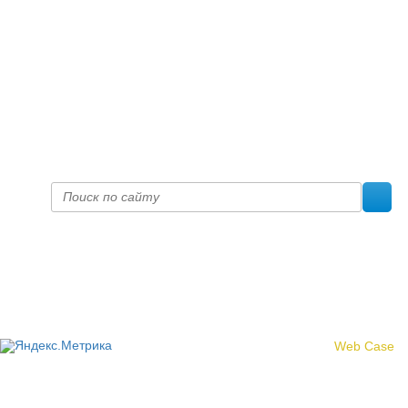
+7 (8332) 38-52-54
Факс +7 (8332) 38-23-00
prof@inform28.kirov.ru
fpoko@list.ru
Политика конфиденциальности
© 2017 «Федерация профсоюзных организаций Кировской
области»
Создание сайта -
Web Case