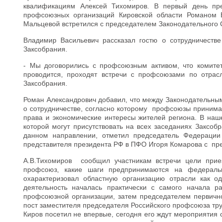
квалификациям Алексей Тихомиров. В первый день пр
профсоюзных организаций Кировской области Романом
Мальцевой встретился с председателем Законодательного
Владимир Васильевич рассказал гостю о сотрудничест
Заксобрания.
- Мы договорились с профсоюзным активом, что комите
проводится, проходят встречи с профсоюзами по отрасл
Заксобрания.
Роман Александрович добавил, что между Законодательн
о сотрудничестве, согласно которому профсоюзы принима
права и экономические интересы жителей региона. В наш
которой могут присутствовать на всех заседаниях Заксо
данном направлении, отметил председатель Федерации
представителя президента РФ в ПФО Игоря Комарова с п
А.В.Тихомиров сообщил участникам встречи цели приез
профсоюз, какие шаги предпринимаются на федераль
охарактеризовал областную организацию отрасли как 
деятельность началась практически с самого начала 
профсоюзной организации, затем председателем первичн
пост заместителя председателя Российского профсоюза т
Киров посетил не впервые, сегодня его ждут мероприятия 