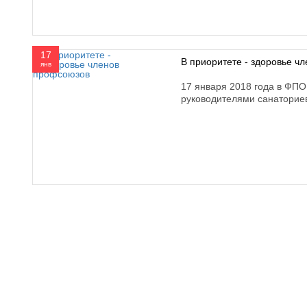
17
В приоритете - здоровье ч
янв
17 января 2018 года в ФП
руководителями санаторие
610000, г. Киров, Кировская обл.,
+7 (