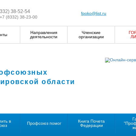
8332) 38-52-54
fpoko@list.ru
+7 (8332) 38-23-00
Направления
Членские
ГО
нты
деятельности
организации
ЛИ
рофсоюзных
Кировской области
Г
пить в
Книга Почета
Профсоюз помог
"Про
оюз
Федерации
ж