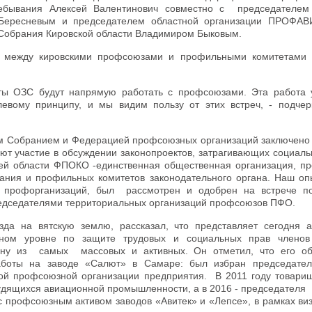
ебывания Алексей Валентинович совместно с председателем
 Бересневым и председателем областной организации ПРОФА
 Собрания Кировской области Владимиром Быковым.
ве между кировскими профсоюзами и профильными комитетами
ты ОЗС будут напрямую работать с профсоюзами. Эта работа 
евому принципу, и мы видим пользу от этих встреч, - подчер
ым Собранием и Федерацией профсоюзных организаций заключено
ют участие в обсуждении законопроектов, затрагивающих социаль
ей области ФПОКО -единственная общественная организация, пр
брания и профильных комитетов законодательного органа. Наш оп
 профорганизаций, был рассмотрен и одобрен на встрече п
редседателями территориальных организаций профсоюзов ПФО.
да на вятскую землю, рассказал, что представляет сегодня 
ном уровне по защите трудовых и социальных прав членов
одну из самых массовых и активных. Он отметил, что его о
работы на заводе «Салют» в Самаре: был избран председате
ой профсоюзной организации предприятия. В 2011 году товари
рудящихся авиационной промышленности, а в 2016 - председател
с профсоюзным активом заводов «Авитек» и «Лепсе», в рамках ви