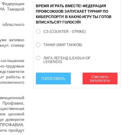
 Федерации
ВРЕМЯ ИГРАТЬ ВМЕСТЕ! ФЕДЕРАЦИЯ
ВИА Тамарой
ПРОФСОЮЗОВ ЗАПУСКАЕТ ТУРНИР ПО
КИБЕРСПОРТУ! В КАКУЮ ИГРУ ТЫ ГОТОВ
ВПИСАТЬСЯ? ГОЛОСУЙ!
 областного
CS (COUNTER - STRIKE)
уже активно
кнул спикер
ТАНКИ (МИР ТАНКОВ)
ЛИГА ЛЕГЕНД (LEAGUA OF
 соглашение
LEGENDS)
но-трудовые
едставители
ыт работы в
Смотреть
ГОЛОСОВАТЬ
результаты
олномочного
авиационный
 Профавиа,
бщественная
лем цеховой
щи доверили
я ПРОФАВИА.
зита пройдут