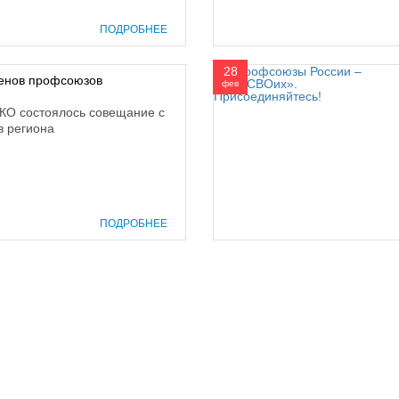
ПОДРОБНЕЕ
28
ленов профсоюзов
фев
ОКО состоялось совещание с
в региона
ПОДРОБНЕЕ
prof@inform28.kirov.ru
8332) 38-52-54