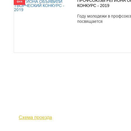
ПРОФСОЮЗЫ РЕГИОНА О
фев
КОНКУРС - 2019
Году молодежи в профсоюз
посвящается
610000, г. Киров, Кировская обл.,
+7 (
ул. Московская, д. 10
Факс 
Схема проезда