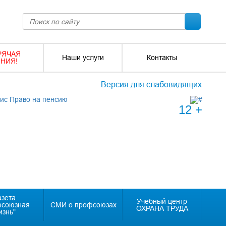
РЯЧАЯ
Наши услуги
Контакты
НИЯ!
Версия для слабовидящих
12 +
азета
Учебный центр
фсоюзная
СМИ о профсоюзах
ОХРАНА ТРУДА
изнь"