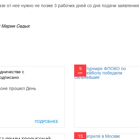
азе от нее нужно не позже 3 рабочих дней со дня подачи заявления
О Марии Седых
9
дничестве с
окт
одписано
йоне прошел День
ПОДРОБНЕЕ
15