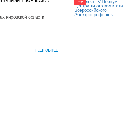
БЪЯВИЛИ ТВОРЧЕСКИЙ
апр
ах Кировской области
ПОДРОБНЕЕ
prof@inform28.kirov.ru
8332) 38-52-54
+7 (8332) 38-23-00
fpoko@list.ru