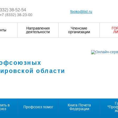
8332) 38-52-54
fpoko@list.ru
+7 (8332) 38-23-00
Направления
Членские
ГО
нты
деятельности
организации
ЛИ
рофсоюзных
Кировской области
Г
пить в
Книга Почета
Профсоюз помог
"Про
оюз
Федерации
ж