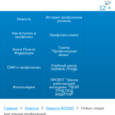
12 +
История профсоюзов
Новости
региона
Как вступить в
Профсоюз помог
профсоюз
Газета
Книга Почета
"Профсоюзная
Федерации
жизнь"
Учебный центр
СМИ о профсоюзах
ОХРАНА ТРУДА
ПРОЕКТ "Школа
работающей
Фотогалерея
молодежи "ТВОЙ
ТРУД ПОД
ЗАЩИТОЙ"
Главная
//
Новости
//
Новости ФПОКО
//
Новые скидки
для членов профсоюзов!