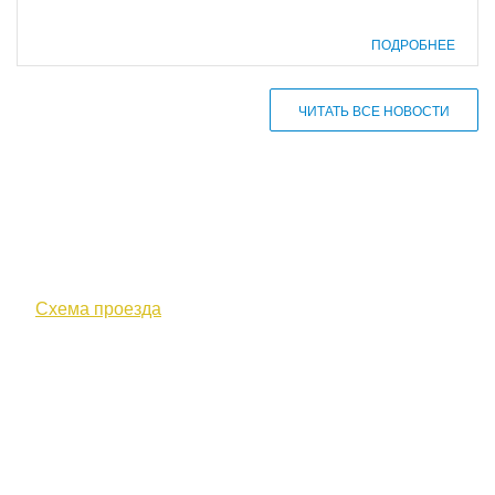
ПОДРОБНЕЕ
ЧИТАТЬ ВСЕ НОВОСТИ
610000, г. Киров, Кировская обл.,
ул. Московская, д. 10
Схема проезда
+7 (8332) 38-52-54
Факс +7 (8332) 38-23-00
prof@inform28.kirov.ru