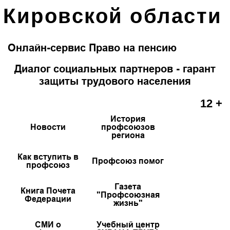
Кировской области
Онлайн-сервис Право на пенсию
Диалог социальных партнеров - гарант
защиты трудового населения
12 +
История
Новости
профсоюзов
региона
Как вступить в
Профсоюз помог
профсоюз
Газета
Книга Почета
"Профсоюзная
Федерации
жизнь"
СМИ о
Учебный центр