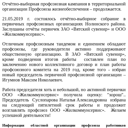
Отчётно-выборная профсоюзная кампания в территориальной
организации Профсоюза жизнеобеспечения – продолжается.
21.05.2019 г. состоялось отчётно-выборное собрание в
первичных профсоюзных организациях Нолинского района.
Заслушаны отчёты первичек ЗАО «Вятский сувенир» и ООО
«Жилкоммунсервис».
Отличным профсоюзным тандемом и единением обладают
профсоюзы, где руководители активно поддерживают
общественную организацию. В ЗАО «Вятский сувенир»,
кроме подведения итогов работы составлен план по
заключению нового коллективного договор и план работы
профсоюзного комитета на 2019 год, кроме того - избран
новый председатель первичной профсоюзной организации –
Игумнов Максим Николаевич.
Работа председателя хоть и небольшой, но активной первички
ООО «Жилкоммунсервис» получила оценку: "хорош"..
Председатель Суслопарова Наталья Александровна избрана
на следующий пятилетний срок работы и продолжит
возглавлять профсоюз ООО «Жилкоммунсервис». Желаем
успешной деятельности!
Информация областной организации профсоюза работников