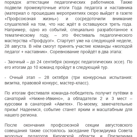
порядок аттестации педагогических работников. Также
подвели промежуточные итоги Года педагога и наставника
(материал о прошедших мероприятиях скоро выйдет в газете
«Профсоюзная жизнь») и сосредоточили внимание
слушателей на том, что нас ждёт в оставшуюся треть года.
Например, одно из событий, специально разработанное к
тематическому году, – это Фестиваль педагогического
мастерства «Профдуэт». Стартует уже на следующей неделе,
28 августа. В нём смогут принять участие команды «молодой
педагог + наставник». Соревнование пройдёт в два этапа:
- Заочный – до 24 сентября (конкурс педагогических эссе). По
его итогам до 10 команд пройдут в следующий тур.
- Очный этап – 28 октября (три конкурсных испытания:
визитка, правовой конкурс, мастер-класс).
По итогам фестиваля команда-победитель получит путёвки в
санаторий «Нижне-Ивкино», а обладатели 2 и 3 мест –
курсовки в санаторий «Авитек». По-моему, замечательные
призы! Надеемся, событие станет ярким и масштабным для
нашего региона.
После окончания профсоюзной секции августовского
совещания также состоялось заседание Президиума Совета
молодых педагогов Кировской области и Президиума