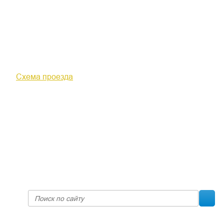
610000, г. Киров, Кировская обл.,
ул. Московская, д. 10
Схема проезда
+7 (8332) 38-52-54
Факс +7 (8332) 38-23-00
prof@inform28.kirov.ru
fpoko@list.ru
Политика конфиденциальности