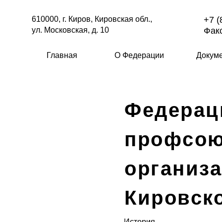
610000, г. Киров, Кировская обл.,
+7 (
ул. Московская, д. 10
Факс
Главная
О Федерации
Докум
Федерац
профсо
организ
Кировск
История