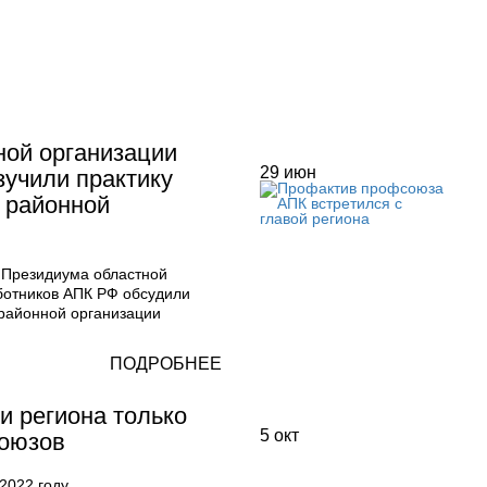
ной организации
29
июн
зучили практику
 районной
 Президиума областной
отников АПК РФ обсудили
 районной организации
ПОДРОБНЕЕ
и региона только
5
окт
союзов
2022 году