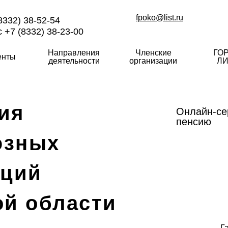
fpoko@list.ru
8332) 38-52-54
 +7 (8332) 38-23-00
Направления
Членские
ГО
енты
деятельности
организации
ЛИ
ия
Онлайн-се
пенсию
юзных
аций
ой области
Г