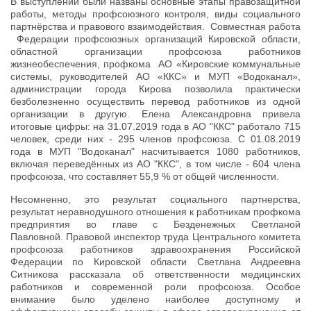
В выступлении были названы основные этапы правозащитной
работы, методы профсоюзного контроля, виды социального
партнёрства и правового взаимодействия. Совместная работа
Федерации профсоюзных организаций Кировской области,
областной организации профсоюза работников
жизнеобеспечения, профкома АО «Кировские коммунальные
системы, руководителей АО «ККС» и МУП «Водоканал»,
администрации города Кирова позволила практически
безболезненно осуществить перевод работников из одной
организации в другую. Елена Александровна привела
итоговые цифры: на 31.07.2019 года в АО "ККС" работало 715
человек, среди них - 295 членов профсоюза. С 01.08.2019
года в МУП "Водоканал" насчитывается 1080 работников,
включая переведённых из АО "ККС", в том числе - 604 члена
профсоюза, что составляет 55,9 % от общей численности.
Несомненно, это результат социального партнерства,
результат неравнодушного отношения к работникам профкома
предприятия во главе с Безденежных Светланой
Павловной. Правовой инспектор труда Центрального комитета
профсоюза работников здравоохранения Российской
Федерации по Кировской области Светлана Андреевна
Ситникова рассказала об ответственности медицинских
работников и современной роли профсоюза. Особое
внимание было уделено наиболее доступному и