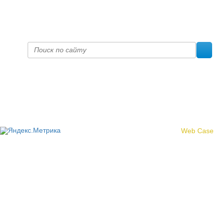
prof@inform28.kirov.ru
fpoko@list.ru
Политика конфиденциальности
© 2017 «Федерация профсоюзных организаций Кировской
области»
Создание сайта -
Web Case