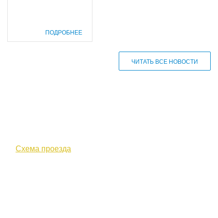
ПОДРОБНЕЕ
ЧИТАТЬ ВСЕ НОВОСТИ
610000, г. Киров, Кировская обл.,
ул. Московская, д. 10
Схема проезда
+7 (8332) 38-52-54
Факс +7 (8332) 38-23-00