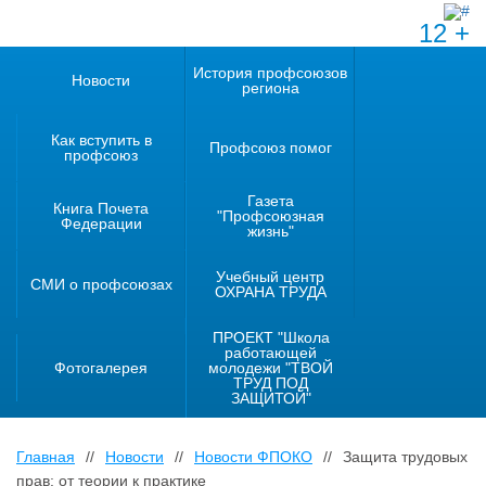
12 +
История профсоюзов
Новости
региона
Как вступить в
Профсоюз помог
профсоюз
Газета
Книга Почета
"Профсоюзная
Федерации
жизнь"
Учебный центр
СМИ о профсоюзах
ОХРАНА ТРУДА
ПРОЕКТ "Школа
работающей
Фотогалерея
молодежи "ТВОЙ
ТРУД ПОД
ЗАЩИТОЙ"
Главная
//
Новости
//
Новости ФПОКО
//
Защита трудовых
прав: от теории к практике