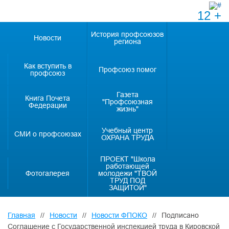
12 +
История профсоюзов
Новости
региона
Как вступить в
Профсоюз помог
профсоюз
Газета
Книга Почета
"Профсоюзная
Федерации
жизнь"
Учебный центр
СМИ о профсоюзах
ОХРАНА ТРУДА
ПРОЕКТ "Школа
работающей
Фотогалерея
молодежи "ТВОЙ
ТРУД ПОД
ЗАЩИТОЙ"
Главная
//
Новости
//
Новости ФПОКО
//
Подписано
Соглашение с Государственной инспекцией труда в Кировской