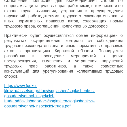
Соглашение подписано для взаимодействия Сторон по
вопросам защиты трудовых прав работников, в том числе и по
охране труда, выявления, устранения и предупреждения
нарушений работодателями трудового законодательства и
иных нормативных правовых актов, содержащих нормы
трудового права, соглашений, коллективных договоров.
Практически будет осуществляться обмен информацией о
результатах осуществления контроля за соблюдением
трудового законодательства и иных нормативных правовых
актов в организациях Кировской области. Планируется
разработка и проведение мероприятий в целях
предупреждения, выявления и устранения нарушений
трудовых прав работников, а также совместных
консультаций для урегулирования коллективных трудовых
споров.
https://www.fpoko-
kirov.ru/assets/mgr/docs/soglashen/soglashenie-s-
gosudarstvennoi-inspekciei-
truda.pdfssets/mgr/docs/soglashen/soglashenie-s-
gosudarstvennoi-inspekciei-truda.pdf