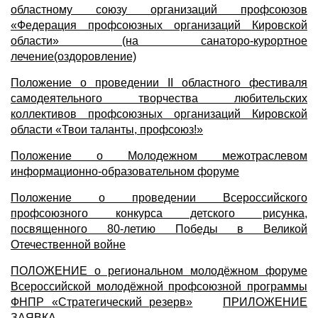
областному союзу организаций профсоюзов
«Федерация профсоюзных организаций Кировской
области» (на санаторо-курортное
лечение(оздоровление)
Положение о проведении II областного фестиваля
самодеятельного творчества любительских
коллективов профсоюзных организаций Кировской
области «Твои таланты, профсоюз!»
Положение о Молодежном межотраслевом
информационно-образовательном форуме
Положение о проведении Всероссийского
профсоюзного конкурса детского рисунка,
посвященного 80-летию Победы в Великой
Отечественной войне
ПОЛОЖЕНИЕ о региональном молодёжном форуме
Всероссийской молодёжной профсоюзной программы
ФНПР «Стратегический резерв»
ПРИЛОЖЕНИЕ
ЗАЯВКА