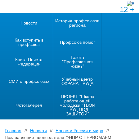
12 +
История профсоюзов
Новости
региона
Как вступить в
Профсоюз помог
профсоюз
Газета
Книга Почета
"Профсоюзная
Федерации
жизнь"
Учебный центр
СМИ о профсоюзах
ОХРАНА ТРУДА
ПРОЕКТ "Школа
работающей
Фотогалерея
молодежи "ТВОЙ
ТРУД ПОД
ЗАЩИТОЙ"
Главная
//
Новости
//
Новости России и мира
//
Поздравление председателя ФНПР С ПЕРВОМАЕМ!