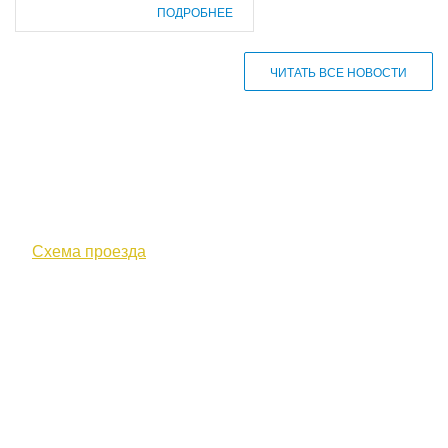
ПОДРОБНЕЕ
ЧИТАТЬ ВСЕ НОВОСТИ
610000, г. Киров, Кировская обл.,
ул. Московская, д. 10
Схема проезда
+7 (8332) 38-52-54
Факс +7 (8332) 38-23-00
prof@inform28.kirov.ru
fpoko@list.ru