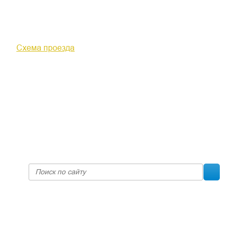
610000, г. Киров, Кировская обл.,
ул. Московская, д. 10
Схема проезда
+7 (8332) 38-52-54
Факс +7 (8332) 38-23-00
prof@inform28.kirov.ru
fpoko@list.ru
Политика конфиденциальности
© 2017 «Федерация профсоюзных организаций Кировской
области»