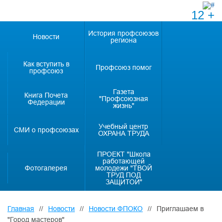
12 +
История профсоюзов
Новости
региона
Как вступить в
Профсоюз помог
профсоюз
Газета
Книга Почета
"Профсоюзная
Федерации
жизнь"
Учебный центр
СМИ о профсоюзах
ОХРАНА ТРУДА
ПРОЕКТ "Школа
работающей
Фотогалерея
молодежи "ТВОЙ
ТРУД ПОД
ЗАЩИТОЙ"
Главная
//
Новости
//
Новости ФПОКО
//
Приглашаем в
"Город мастеров"