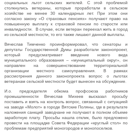
социальных льгот сельских жителей. С этой проблемой
столкнулись ветераны, которые проработали в сельском
хозяйстве не менее 30 календарных лет. При этом они
согласно закону «О страховых пенсиях» получают право на
повышенную выплату к страховой пенсии по старости или
инвалидности. В случае, если ветеран переехал жить в город
из сельской местности, то его также лишают данной выплаты.
Вячеслав Тимченко проинформировал, что сенаторы и
депутаты Государственной Думы разработали законопроект,
который предусматривает введение нового вида
муниципального образования – «муниципальный округ», он
направлен на совершенствование территориальной
организации местного самоуправления. В рамках
рассмотрения данного законопроекта вопрос о льготах
ветеранам сельской местности будет вынесен на обсуждение.
И.о. председателя обкома профсоюза работников
промышленности Вячеслав Михеев высказал просьбу
поставить и взять на контроль вопрос, связанный с ситуацией
на заводе «Молот» в городе Вятские Поляны, где в результате
наложения санкций заводчане не получают в полном объеме
заработную плату. Просьбы нашла отклик, было предложено
провести на площадке Совета Федерации «круглый стол» по
проблемам предприятий моногородов и монопоселков.