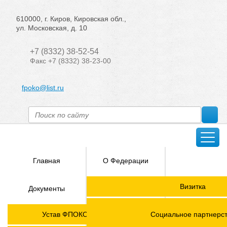
610000, г. Киров, Кировская обл.,
ул. Московская, д. 10
+7 (8332) 38-52-54
Факс +7 (8332) 38-23-00
fpoko@list.ru
Главная
О Федерации
Направления
Визитка
Документы
деятельности
Председатель ФПОК
Членские
ГОРЯЧАЯ
Устав ФПОКО с изменениями от 2026 года
Социальное партнерс
организации
ЛИНИЯ!