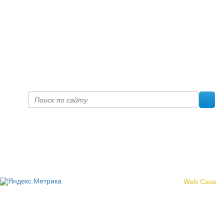
+7 (8332) 38-52-54
Факс +7 (8332) 38-23-00
prof@inform28.kirov.ru
fpoko@list.ru
Политика конфиденциальности
© 2017 «Федерация профсоюзных организаций Кировской
области»
Создание сайта -
Web Case