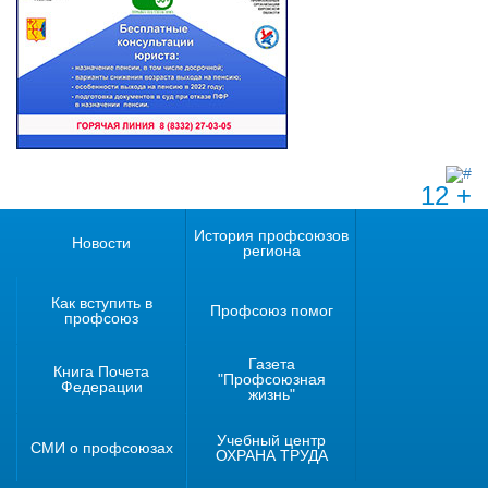
12 +
История профсоюзов
Новости
региона
Как вступить в
Профсоюз помог
профсоюз
Газета
Книга Почета
"Профсоюзная
Федерации
жизнь"
Учебный центр
СМИ о профсоюзах
ОХРАНА ТРУДА